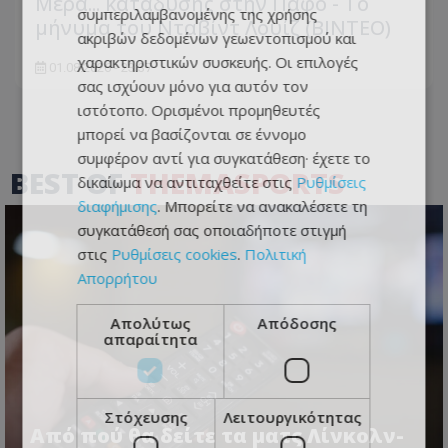
Μέρα... κατάδυσης στην Πάφο - Το
συμπεριλαμβανομένης της χρήσης
μήνυμα του Νταβίντ Λουίζ (ΒΙΝΤΕΟ)
ακριβών δεδομένων γεωεντοπισμού και
χαρακτηριστικών συσκευής. Οι επιλογές
01.08.2026 - 23:37
σας ισχύουν μόνο για αυτόν τον
ιστότοπο. Ορισμένοι προμηθευτές
μπορεί να βασίζονται σε έννομο
συμφέρον αντί για συγκατάθεση· έχετε το
BEST OF
THEMASPORTS
δικαίωμα να αντιταχθείτε στις
Ρυθμίσεις
διαφήμισης
. Μπορείτε να ανακαλέσετε τη
συγκατάθεσή σας οποιαδήποτε στιγμή
στις
Ρυθμίσεις cookies
.
Πολιτική
Απορρήτου
Απολύτως
Απόδοσης
απαραίτητα
Στόχευσης
Λειτουργικότητας
Από πού θα δείτε τα ματς Λίνκολν-