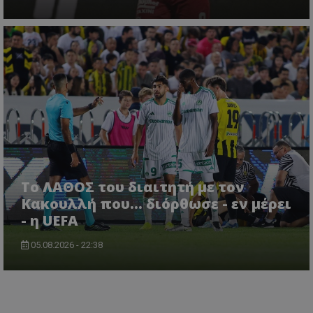
Το ΛΑΘΟΣ του διαιτητή με τον
Κακουλλή που... διόρθωσε - εν μέρει
- η UEFA
05.08.2026 - 22:38