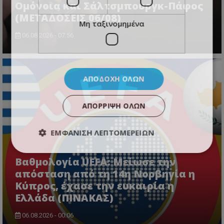
Ομόνοια και Σάλτσμπουργκ-Πάφος
(ΜΕΤΑΔΟΣΕΙΣ 06/08)
Μη ταξινομημένα
06.08.2026 - 07:56
ΑΠΟΔΟΧΉ ΌΛΩΝ
ΑΠΌΡΡΙΨΗ ΌΛΩΝ
ΕΜΦΆΝΙΣΗ ΛΕΠΤΟΜΕΡΕΙΏΝ
Βαθμολογία UEFA: Μείωσε την
απόσταση από τη 14η Νορβηγία η
Κύπρος, έχασε την ευκαιρία η
Ελλάδα (ΠΙΝΑΚΑΣ)
06.08.2026 - 00:06