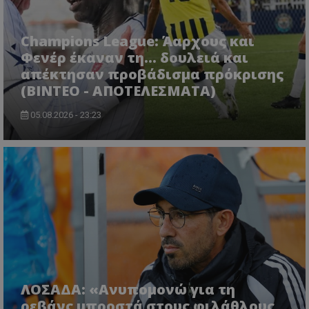
Champions League: Άαρχους και
Φενέρ έκαναν τη... δουλειά και
απέκτησαν προβάδισμα πρόκρισης
(ΒΙΝΤΕΟ - ΑΠΟΤΕΛΕΣΜΑΤΑ)
05.08.2026 - 23:23
ΛΟΣΑΔΑ: «Ανυπομονώ για τη
ρεβάνς μπροστά στους φιλάθλους