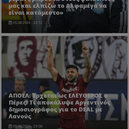
μας και ελπίζω το Αλφαμέγα να
είναι κατάμεστο»
05.08.2026 - 23:12
ΑΠΟΕΛ: Έρχεται ως ΕΛΕΥΘΕΡΟΣ ο
Πέρες! Τι αποκάλυψε Αργεντινός
δημοσιογράφος για το DEAL με
Λανούς
05.08.2026 - 23:00