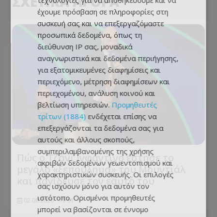
ΣΧΕΤΙΚΑ ΑΡΘΡΑ
τεχνολογίες για να αποθηκεύουμε και να
έχουμε πρόσβαση σε πληροφορίες στη
συσκευή σας και να επεξεργαζόμαστε
προσωπικά δεδομένα, όπως τη
διεύθυνση IP σας, μοναδικά
αναγνωριστικά και δεδομένα περιήγησης,
για εξατομικευμένες διαφημίσεις και
περιεχόμενο, μέτρηση διαφημίσεων και
περιεχομένου, ανάλυση κοινού και
βελτίωση υπηρεσιών.
Προμηθευτές
τρίτων (1884)
ενδέχεται επίσης να
επεξεργάζονται τα δεδομένα σας για
αυτούς και άλλους σκοπούς,
συμπεριλαμβανομένης της χρήσης
Πώς ο Τζάνι Ινφαντίνο έστησε το
ακριβών δεδομένων γεωεντοπισμού και
μεγάλο «ξεπούλημα» του Μουντιάλ
χαρακτηριστικών συσκευής. Οι επιλογές
και παγίδευσε τον εαυτό του
σας ισχύουν μόνο για αυτόν τον
ιστότοπο. Ορισμένοι προμηθευτές
02.08.2026 - 13:51
μπορεί να βασίζονται σε έννομο