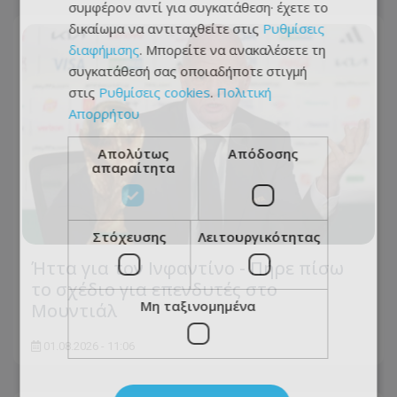
συμφέρον αντί για συγκατάθεση· έχετε το
δικαίωμα να αντιταχθείτε στις
Ρυθμίσεις
διαφήμισης
. Μπορείτε να ανακαλέσετε τη
συγκατάθεσή σας οποιαδήποτε στιγμή
στις
Ρυθμίσεις cookies
.
Πολιτική
Απορρήτου
Απολύτως
Απόδοσης
απαραίτητα
Στόχευσης
Λειτουργικότητας
Ήττα για τον Ινφαντίνο - Πήρε πίσω
το σχέδιο για επενδυτές στο
Μη ταξινομημένα
Μουντιάλ
01.08.2026 - 11:06