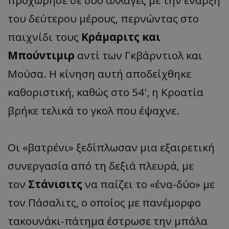
προχώρησε σε δύο αλλαγές με την έναρξη
του δεύτερου μέρους, περνώντας στο
παιχνίδι τους
Κράμαριτς και
Μπούντιμιρ
αντί των Γκβάρντιολ και
Μούσα. Η κίνηση αυτή αποδείχθηκε
καθοριστική, καθώς στο 54', η Κροατία
βρήκε τελικά το γκολ που έψαχνε.
Οι «βατρένι» ξεδίπλωσαν μια εξαιρετική
συνεργασία από τη δεξιά πλευρά, με
τον
Στάνισιτς
να παίζει το «ένα-δύο» με
τον Πάσαλιτς, ο οποίος με πανέμορφο
τακουνάκι-πάτημα έστρωσε την μπάλα