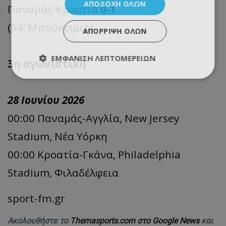
ΑΠΟΔΟΧΉ ΌΛΩΝ
Παναμάς-Κροατία
0-1
(54' Μπούντιμιρ)
ΑΠΌΡΡΙΨΗ ΌΛΩΝ
ΕΜΦΆΝΙΣΗ ΛΕΠΤΟΜΕΡΕΙΏΝ
3η αγωνιστική
28 Ιουνίου 2026
00:00 Παναμάς-Αγγλία, New Jersey
Stadium, Νέα Υόρκη
00:00 Κροατία-Γκάνα, Philadelphia
Stadium, Φιλαδέλφεια
sport-fm.gr
Ακολουθήστε το
Themasports.com στο Google News
και