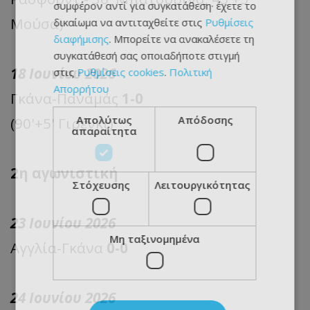
συμφέρον αντί για συγκατάθεση· έχετε το
Μούσα)
δικαίωμα να αντιταχθείτε στις
Ρυθμίσεις
διαφήμισης
. Μπορείτε να ανακαλέσετε τη
συγκατάθεσή σας οποιαδήποτε στιγμή
18 Ιουνίου 2026
στις
Ρυθμίσεις cookies
.
Πολιτική
Απορρήτου
Γκάνα-Παναμάς
1-0
Απολύτως
Απόδοσης
(90'+5' Γιρένκι)
απαραίτητα
2η αγωνιστική
Στόχευσης
Λειτουργικότητας
23 Ιουνίου 2026
Μη ταξινομημένα
Αγγλία-Γκάνα
0-0
24 Ιουνίου 2026