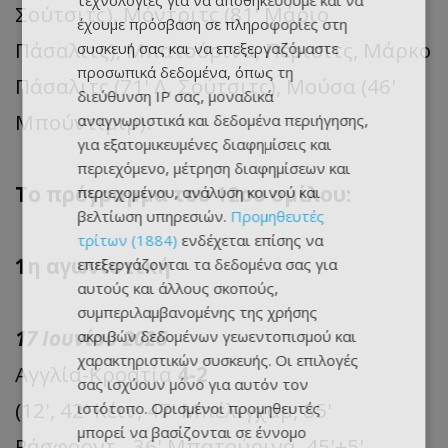
τεχνολογίες για να αποθηκεύουμε και να
Σούτσιτς), Μόντριτς (81' Μάριο
έχουμε πρόσβαση σε πληροφορίες στη
Πάσαλιτς), Μπατούρινα, Πέρισιτς, Μάρκο
συσκευή σας και να επεξεργαζόμαστε
προσωπικά δεδομένα, όπως τη
Πάσαλιτς (71' Λ. Σούτσιτς), Μούσα (46'
διεύθυνση IP σας, μοναδικά
Μπούντιμιρ).
αναγνωριστικά και δεδομένα περιήγησης,
για εξατομικευμένες διαφημίσεις και
περιεχόμενο, μέτρηση διαφημίσεων και
Το πρόγραμμα του 12ου ομίλου:
περιεχομένου, ανάλυση κοινού και
βελτίωση υπηρεσιών.
Προμηθευτές
τρίτων (1884)
ενδέχεται επίσης να
1η αγωνιστική
επεξεργάζονται τα δεδομένα σας για
αυτούς και άλλους σκοπούς,
συμπεριλαμβανομένης της χρήσης
17 Ιουνίου 2026
ακριβών δεδομένων γεωεντοπισμού και
χαρακτηριστικών συσκευής. Οι επιλογές
Αγγλία-Κροατία
4-2
σας ισχύουν μόνο για αυτόν τον
(12', 42' Kέιν, 47' Μπέλιγχαμ, 85'
ιστότοπο. Ορισμένοι προμηθευτές
μπορεί να βασίζονται σε έννομο
Ράσφορντ - 36' Μπατούρινα, 45'+5'