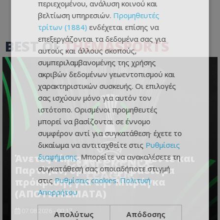
περιεχομένου, ανάλυση κοινού και
βελτίωση υπηρεσιών.
Προμηθευτές
τρίτων (1884)
ενδέχεται επίσης να
επεξεργάζονται τα δεδομένα σας για
BEST OF
THEMASPORTS
αυτούς και άλλους σκοπούς,
συμπεριλαμβανομένης της χρήσης
ακριβών δεδομένων γεωεντοπισμού και
χαρακτηριστικών συσκευής. Οι επιλογές
σας ισχύουν μόνο για αυτόν τον
ιστότοπο. Ορισμένοι προμηθευτές
μπορεί να βασίζονται σε έννομο
συμφέρον αντί για συγκατάθεση· έχετε το
δικαίωμα να αντιταχθείτε στις
Ρυθμίσεις
διαφήμισης
. Μπορείτε να ανακαλέσετε τη
Άνετες νίκες για Άγιαξ, Τβέντε και
συγκατάθεσή σας οποιαδήποτε στιγμή
Παρτίζαν, οριακό προβάδισμα
στις
Ρυθμίσεις cookies
.
Πολιτική
πρόκρισης για την Μπράγκα
Απορρήτου
(ΑΠΟΤΕΛΕΣΜΑΤΑ)
07.08.2026 - 00:17
Απολύτως
Απόδοσης