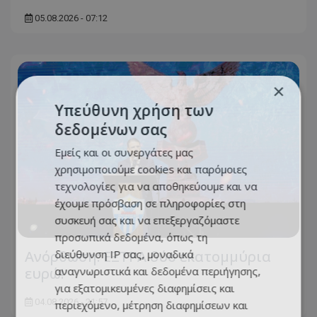
05.08.2026 - 07:12
×
Υπεύθυνη χρήση των
δεδομένων σας
Εμείς και οι συνεργάτες μας
χρησιμοποιούμε cookies και παρόμοιες
τεχνολογίες για να αποθηκεύουμε και να
έχουμε πρόσβαση σε πληροφορίες στη
συσκευή σας και να επεξεργαζόμαστε
προσωπικά δεδομένα, όπως τη
διεύθυνση IP σας, μοναδικά
Ανόρθωση: ΕΞΤΡΑ δύο εκατομμύρια
αναγνωριστικά και δεδομένα περιήγησης,
ευρώ!
για εξατομικευμένες διαφημίσεις και
04.08.2026 - 21:57
περιεχόμενο, μέτρηση διαφημίσεων και