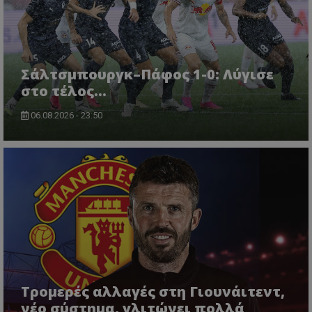
Σάλτσμπουργκ–Πάφος 1-0: Λύγισε
στο τέλος...
06.08.2026 - 23:50
Τρομερές αλλαγές στη Γιουνάιτεντ,
νέο σύστημα, γλιτώνει πολλά