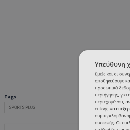
Υπεύθυνη 
Εμείς και οι συν
αποθηκεύουμε κα
προσωπικά δεδομ
περιήγησης, για 
Tags
περιεχομένου, α
SPORTS PLUS
επίσης να επεξε
συμπεριλαμβανομ
συσκευής. Οι επ
να βασίζονται σε