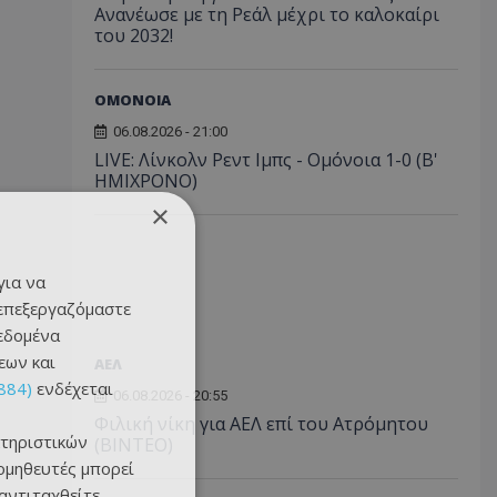
Ανανέωσε με τη Ρεάλ μέχρι το καλοκαίρι
του 2032!
ΟΜΟΝΟΙΑ
06.08.2026 - 21:00
LIVE: Λίνκολν Ρεντ Ιμπς - Ομόνοια 1-0 (Β'
ΗΜΙΧΡΟΝΟ)
×
για να
 επεξεργαζόμαστε
δεδομένα
εων και
ΑΕΛ
884)
ενδέχεται
06.08.2026 - 20:55
Φιλική νίκη για ΑΕΛ επί του Ατρόμητου
τηριστικών
(BINTEO)
ομηθευτές μπορεί
 αντιταχθείτε