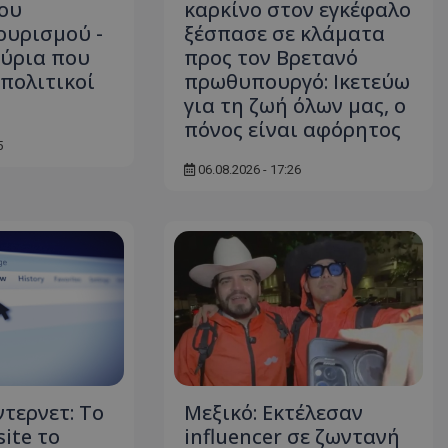
ου
καρκίνο στον εγκέφαλο
ουρισμού -
ξέσπασε σε κλάματα
ύρια που
προς τον Βρετανό
 πολιτικοί
πρωθυπουργό: Ικετεύω
για τη ζωή όλων μας, ο
πόνος είναι αφόρητος
5
06.08.2026 - 17:26
ντερνετ: Το
Μεξικό: Εκτέλεσαν
ite το
influencer σε ζωντανή