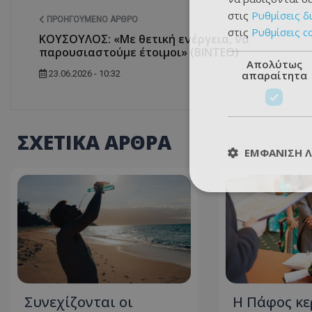
στις
Ρυθμίσεις δ
ΠΡΟΗΓΟΎΜΕΝΟ ΆΡΘΡΟ
στις
Ρυθμίσεις c
ΚΟΥΣΟΥΛΟΣ: «Με θετική ενέργεια, να
παρουσιαστούμε έτοιμοι» (ΒΙΝΤΕΟ)
Απολύτως
απαραίτητα
23.06.2026 - 10:32
ΣΧΕΤΙΚΑ ΑΡΘΡΑ
ΕΜΦΆΝΙΣΗ 
Συνεχίζονται οι
Η Πάφος κε