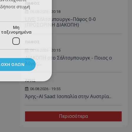
ΠΑΦΟΣ
αδήποτε στιγμή
06.08.2026 - 20:18
LIVE: Σάλτσμπουργκ–Πάφος 0-0
(ΠΡΟΣΩΡΙΝΗ ΔΙΑΚΟΠΗ)
Μη
ταξινομημένα
ΠΑΦΟΣ
06.08.2026 - 20:15
ΔΙΑΚΟΠΗ στο Σάλτσμπουργκ - Ποιος ο
λόγος...
ΔΟΧΉ ΌΛΩΝ
ΑΡΗΣ
06.08.2026 - 19:55
Άρης–Al Saad: Ισοπαλία στην Αυστρία...
Περισσότερα