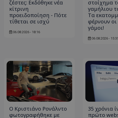
ζέστες: Εκδόθηκε νέα
στοίχημα τ
κίτρινη
γαμήλιου τ
προειδοποίηση - Πότε
Τα εκατομμ
τίθεται σε ισχύ
φέρνουν οι
γάμοι!
06.08.2026 - 18:16
06.08.2026 - 15:3
Ο Κριστιάνο Ρονάλντο
35 χρόνια ί
φωτογραφήθηκε με
πρώτο webs