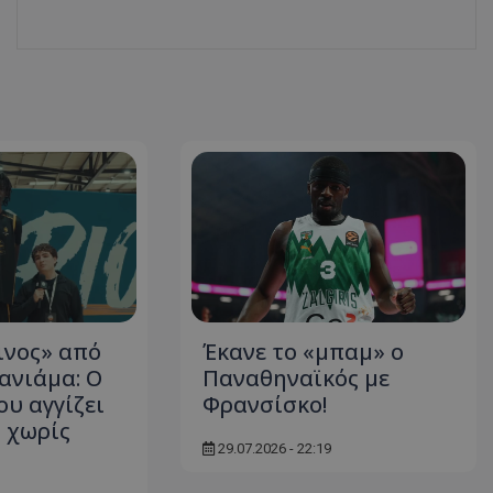
ινος» από
Έκανε το «μπαμ» ο
ανιάμα: Ο
Παναθηναϊκός με
ου αγγίζει
Φρανσίσκο!
 χωρίς
29.07.2026 - 22:19