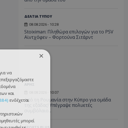
ΔΕΛΤΙΑ ΤΥΠΟΥ
08.08.2026 - 10:28
Stoiximan: Πληθώρα επιλογών για το PSV
Αϊντχόφεν – Φορτούνα Σιτάρντ
×
για να
 επεξεργαζόμαστε
ΑΡΗΣ
δεδομένα
εων και
08.08.2026 - 10:07
Από τη Ρουμανία στην Κύπρο για ομάδα
884)
ενδέχεται
της εξάδας! Υπέγραψε πολυετές
συμβόλαιο...
τηριστικών
ομηθευτές μπορεί
 αντιταχθείτε
SPORTS PLUS