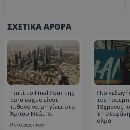
ΣΧΕΤΙΚΑ ΑΡΘΡΑ
Γιατί το Final Four της
Πιο «εξωγή
Euroleague είναι
τον Γουεμπ
πιθανό να μη γίνει στο
18χρονος π
Άμπου Ντάμπι
τη στεφάνη
άλμα!
04.08.2026 - 19:31