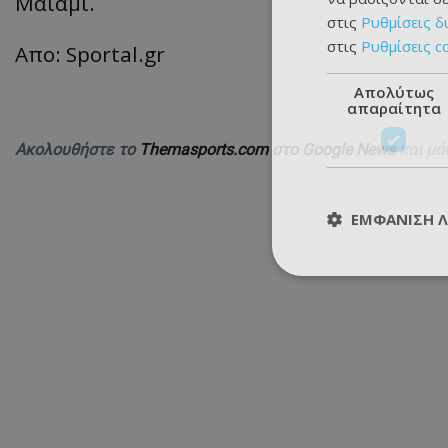
Μαϊάμι.
στις
Ρυθμίσεις δ
στις
Ρυθμίσεις c
Απο: Sportal.gr
Απολύτως
απαραίτητα
Ακολουθήστε το
Themasports.com στο Google News
και μά
ΕΜΦΆΝΙΣΗ 