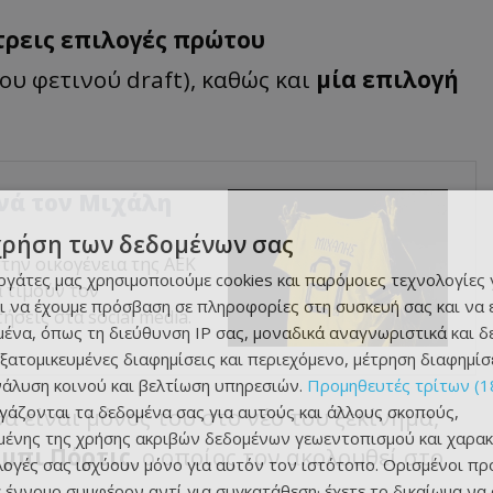
τρεις επιλογές πρώτου
ου φετινού draft), καθώς και
μία επιλογή
χνά τον Μιχάλη
χρήση των δεδομένων σας
ην οικογένεια της ΑΕΚ
εργάτες μας χρησιμοποιούμε cookies και παρόμοιες τεχνολογίες 
α τιμούν τον
ι να έχουμε πρόσβαση σε πληροφορίες στη συσκευή σας και να
σεις στα social media.
ένα, όπως τη διεύθυνση IP σας, μοναδικά αναγνωριστικά και 
εξατομικευμένες διαφημίσεις και περιεχόμενο, μέτρηση διαφημίσ
νάλυση κοινού και βελτίωση υπηρεσιών.
Προμηθευτές τρίτων (1
ργάζονται τα δεδομένα σας για αυτούς και άλλους σκοπούς,
 είναι μόνος του στο νέο του ξεκίνημα,
ένης της χρήσης ακριβών δεδομένων γεωεντοπισμού και χαρακ
μπι Πόρτις
, ο οποίος τον ακολουθεί στο
ιλογές σας ισχύουν μόνο για αυτόν τον ιστότοπο. Ορισμένοι πρ
 έννομο συμφέρον αντί για συγκατάθεση· έχετε το δικαίωμα να