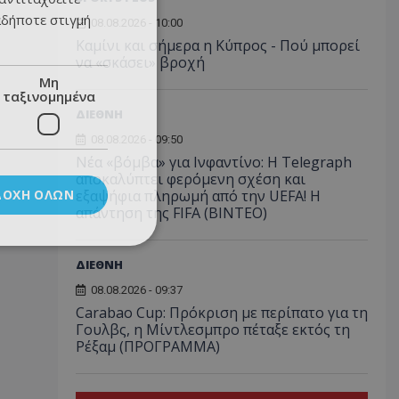
αδήποτε στιγμή
08.08.2026 - 10:00
Καμίνι και σήμερα η Κύπρος - Πού μπορεί
να «σκάσει» βροχή
Μη
ταξινομημένα
ΔΙΕΘΝΗ
08.08.2026 - 09:50
Νέα «βόμβα» για Ινφαντίνο: Η Telegraph
αποκαλύπτει φερόμενη σχέση και
ΔΟΧΉ ΌΛΩΝ
εξαψήφια πληρωμή από την UEFA! Η
απάντηση της FIFA (ΒΙΝΤΕΟ)
ΔΙΕΘΝΗ
08.08.2026 - 09:37
Carabao Cup: Πρόκριση με περίπατο για τη
Γουλβς, η Μίντλεσμπρο πέταξε εκτός τη
Ρέξαμ (ΠΡΟΓΡΑΜΜΑ)