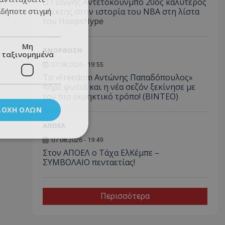
Ο Γιάννης Αντετοκούνμπο 20ος καλύτερος
αδήποτε στιγμή
παίκτης στην ιστορία του NBA στη λίστα
του HoopsHype
Μη
ΑΝΟΡΘΩΣΗ
ταξινομημένα
07.08.2026 - 19:55
Το «Freedom Αντώνης Παπαδόπουλος»
πήρε φωτιά και η νέα σεζόν ξεκίνησε με
τον πιο εκρηκτικό τρόπο! (ΒΙΝΤΕΟ)
ΔΟΧΉ ΌΛΩΝ
ΑΠΟΕΛ
07.08.2026 - 19:49
Στον ΑΠΟΕΛ ο Τάχα ΕλΚέμπε –
ΣΥΜΒΟΛΑΙΟ πενταετίας!
Περισσότερα