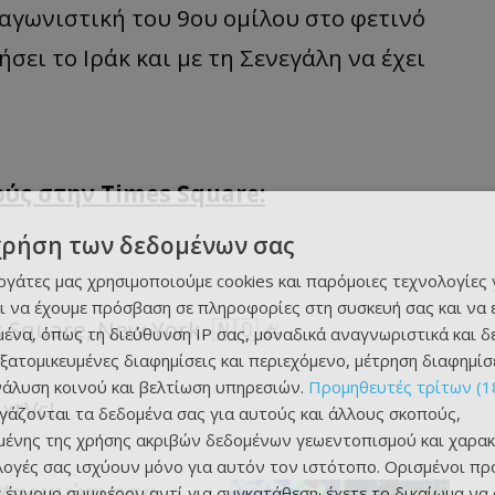
 αγωνιστική του 9ου ομίλου στο φετινό
σει το Ιράκ και με τη Σενεγάλη να έχει
ύς στην Times Square:
χρήση των δεδομένων σας
εργάτες μας χρησιμοποιούμε cookies και παρόμοιες τεχνολογίες 
ι να έχουμε πρόσβαση σε πληροφορίες στη συσκευή σας και να
s Square, New York. 🇳🇴🚣
ένα, όπως τη διεύθυνση IP σας, μοναδικά αναγνωριστικά και 
εξατομικευμένες διαφημίσεις και περιεχόμενο, μέτρηση διαφημίσ
νάλυση κοινού και βελτίωση υπηρεσιών.
Προμηθευτές τρίτων (1
nxtVcL
ργάζονται τα δεδομένα σας για αυτούς και άλλους σκοπούς,
ένης της χρήσης ακριβών δεδομένων γεωεντοπισμού και χαρακ
ιλογές σας ισχύουν μόνο για αυτόν τον ιστότοπο. Ορισμένοι πρ
νΚαρμιώτισσα
 έννομο συμφέρον αντί για συγκατάθεση· έχετε το δικαίωμα να