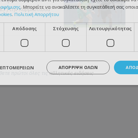
ιαφήμισης
. Μπορείτε να ανακαλέσετε τη συγκατάθεσή σας οποι
 83') την Καρμιώτισσα
ookies
.
Πολιτική Απορρήτου
Απόδοσης
Στόχευσης
Λειτουργικότητας
ΛΕΠΤΟΜΕΡΕΙΏΝ
ΑΠΌΡΡΙΨΗ ΌΛΩΝ
ΑΠΟ
θετε πρώτοι όλες τις
αθλητικές ειδήσεις