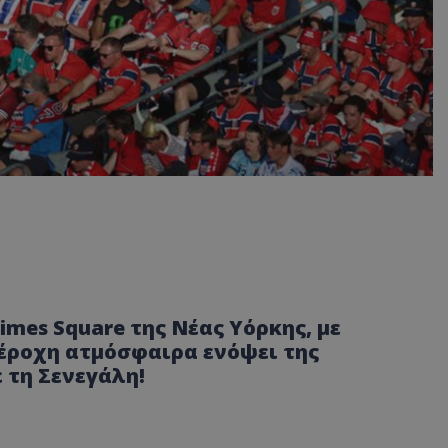
mes Square της Νέας Υόρκης, με
έροχη ατμόσφαιρα ενόψει της
 τη Σενεγάλη!