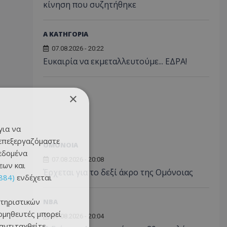
κίνηση που συζητήθηκε
Α ΚΑΤΗΓΟΡΙΑ
07.08.2026 - 20:22
Ευκαιρία να εκμεταλλευτούμε... ΕΔΡΑ!
×
για να
 επεξεργαζόμαστε
ΟΜΟΝΟΙΑ
δεδομένα
07.08.2026 - 20:08
εων και
Έρχεται για το δεξί άκρο της Ομόνοιας
884)
ενδέχεται
τηριστικών
NBA
ομηθευτές μπορεί
07.08.2026 - 20:04
 αντιταχθείτε