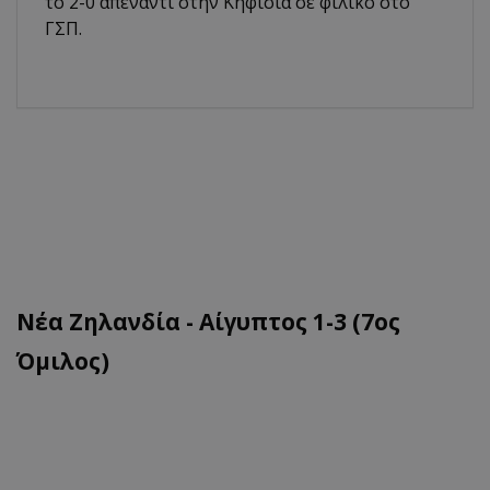
το 2-0 απέναντι στην Κηφισιά σε φιλικό στο
ΓΣΠ.
Νέα Ζηλανδία - Αίγυπτος 1-3 (7ος
Όμιλος)