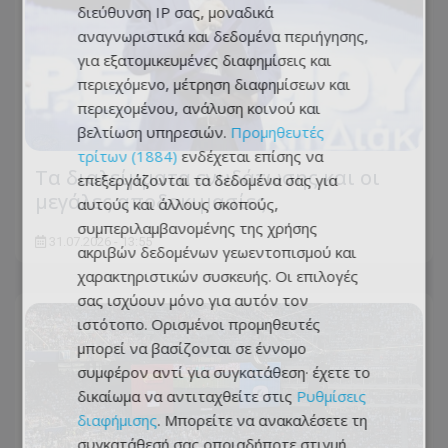
διεύθυνση IP σας, μοναδικά
αναγνωριστικά και δεδομένα περιήγησης,
για εξατομικευμένες διαφημίσεις και
περιεχόμενο, μέτρηση διαφημίσεων και
περιεχομένου, ανάλυση κοινού και
βελτίωση υπηρεσιών.
Προμηθευτές
τρίτων (1884)
ενδέχεται επίσης να
Τα διαλείμματα ενυδάτωσης και οι
επεξεργάζονται τα δεδομένα σας για
μεγάλες αποδοκιμασίες
αυτούς και άλλους σκοπούς,
συμπεριλαμβανομένης της χρήσης
31.07.2026 - 13:55
ακριβών δεδομένων γεωεντοπισμού και
χαρακτηριστικών συσκευής. Οι επιλογές
σας ισχύουν μόνο για αυτόν τον
ιστότοπο. Ορισμένοι προμηθευτές
μπορεί να βασίζονται σε έννομο
συμφέρον αντί για συγκατάθεση· έχετε το
δικαίωμα να αντιταχθείτε στις
Ρυθμίσεις
διαφήμισης
. Μπορείτε να ανακαλέσετε τη
συγκατάθεσή σας οποιαδήποτε στιγμή