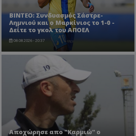
ΒΙΝΤΕΟ: Συνδυασμός Σάστρε-
Λημνιού και ο Μαρκίνιος το 1-0 -
Δείτε το γκολ του ΑΠΟΕΛ
08.08.2026 - 20:37
Aποχώρησε απο "Καρμιώ" ο