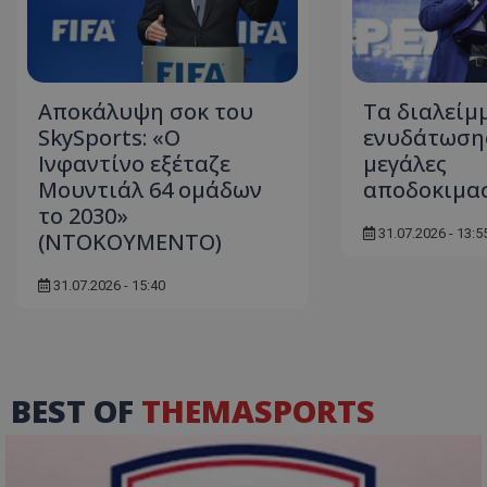
Αποκάλυψη σοκ του
Τα διαλείμ
SkySports: «O
ενυδάτωσης
Ινφαντίνο εξέταζε
μεγάλες
Μουντιάλ 64 ομάδων
αποδοκιμα
το 2030»
31.07.2026 - 13:5
(ΝΤΟΚΟΥΜΕΝΤΟ)
31.07.2026 - 15:40
BEST OF
THEMASPORTS