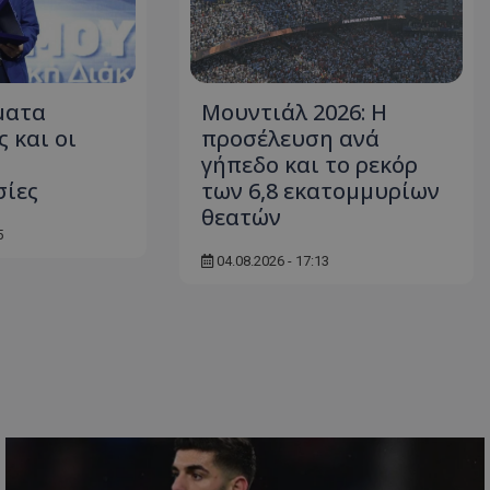
ματα
Μουντιάλ 2026: Η
 και οι
προσέλευση ανά
γήπεδο και το ρεκόρ
σίες
των 6,8 εκατομμυρίων
θεατών
5
04.08.2026 - 17:13