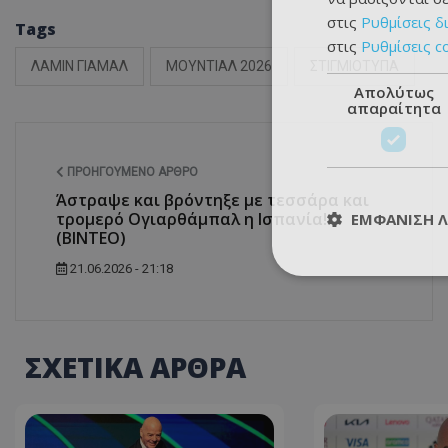
στις
Ρυθμίσεις δ
Tags
στις
Ρυθμίσεις c
ΛΑΜΙΝ ΓΙΑΜΑΛ
ΜΟΥΝΤΙΑΛ 2026
ΣΤΙΓΜΙΟΤΥΠΑ
Απολύτως
απαραίτητα
ΠΡΟΗΓΟΎΜΕΝΟ ΆΡΘΡΟ
Άστραψε και βρόντηξε με τεσσάρα και
τρομερό Ογιαρθάμπαλ η Ισπανία!
ΕΜΦΆΝΙΣΗ 
(BINTEO)
21.06.2026 - 21:18
ΣΧΕΤΙΚΑ ΑΡΘΡΑ