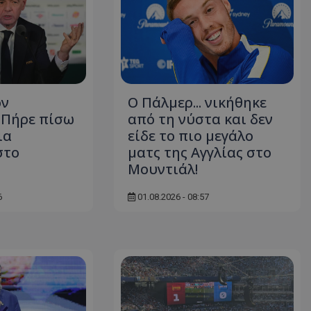
ον
Ο Πάλμερ... νικήθηκε
- Πήρε πίσω
από τη νύστα και δεν
ια
είδε το πιο μεγάλο
στο
ματς της Αγγλίας στο
Μουντιάλ!
6
01.08.2026 - 08:57