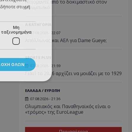
Ντιομαντέ από το δοκιμαστικό στον
αδήποτε στιγμή
Ολυμπιακό
Α ΚΑΤΗΓΟΡΙΑ
Μη
ταξινομημένα
07.08.2026 - 22:07
Απόλλωνας και ΑΕΛ για Dame Gueye;
SPORTS PLUS
ΔΟΧΉ ΌΛΩΝ
07.08.2026 - 21:59
Γιατί το 2026 αρχίζει να μοιάζει με το 1929
ΕΛΛΑΔΑ / ΕΥΡΩΠΗ
07.08.2026 - 21:36
Ολυμπιακός και Παναθηναϊκός είναι ο
«τρόμος» της EuroLeague
Περισσότερα