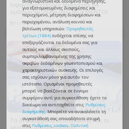
αναγνωριστικά και δεδομένα περιήγησης,
Ινφαντίνο εξέταζε Μουντιάλ 64
για εξατομικευμένες διαφημίσεις και
ομάδων το 2030» (ΝΤΟΚΟΥΜΕΝΤΟ)
περιεχόμενο, μέτρηση διαφημίσεων και
περιεχομένου, ανάλυση κοινού και
31.07.2026 - 15:40
βελτίωση υπηρεσιών.
Προμηθευτές
τρίτων (1884)
ενδέχεται επίσης να
επεξεργάζονται τα δεδομένα σας για
αυτούς και άλλους σκοπούς,
συμπεριλαμβανομένης της χρήσης
ακριβών δεδομένων γεωεντοπισμού και
χαρακτηριστικών συσκευής. Οι επιλογές
σας ισχύουν μόνο για αυτόν τον
ιστότοπο. Ορισμένοι προμηθευτές
μπορεί να βασίζονται σε έννομο
συμφέρον αντί για συγκατάθεση· έχετε το
δικαίωμα να αντιταχθείτε στις
Ρυθμίσεις
διαφήμισης
. Μπορείτε να ανακαλέσετε τη
συγκατάθεσή σας οποιαδήποτε στιγμή
Τα διαλείμματα ενυδάτωσης και οι
στις
Ρυθμίσεις cookies
.
Πολιτική
μεγάλες αποδοκιμασίες