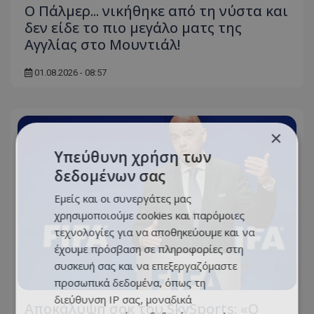
Ο Πάλμερ... νικήθηκε από τη νύστα και
δεν είδε το πιο μεγάλο ματς της
Αγγλίας στο Μουντιάλ!
01.08.2026 - 08:57
×
Υπεύθυνη χρήση των
δεδομένων σας
Εμείς και οι συνεργάτες μας
χρησιμοποιούμε cookies και παρόμοιες
τεχνολογίες για να αποθηκεύουμε και να
έχουμε πρόσβαση σε πληροφορίες στη
συσκευή σας και να επεξεργαζόμαστε
προσωπικά δεδομένα, όπως τη
διεύθυνση IP σας, μοναδικά
Αποκάλυψη σοκ του SkySports: «O