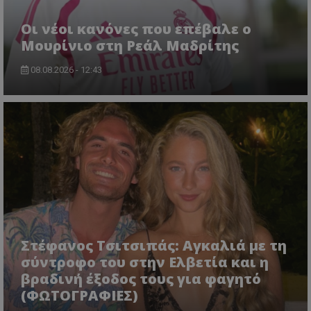
Οι νέοι κανόνες που επέβαλε ο
Μουρίνιο στη Ρεάλ Μαδρίτης
08.08.2026 - 12:43
Στέφανος Τσιτσιπάς: Αγκαλιά με τη
σύντροφο του στην Ελβετία και η
βραδινή έξοδος τους για φαγητό
(ΦΩΤΟΓΡΑΦΙΕΣ)