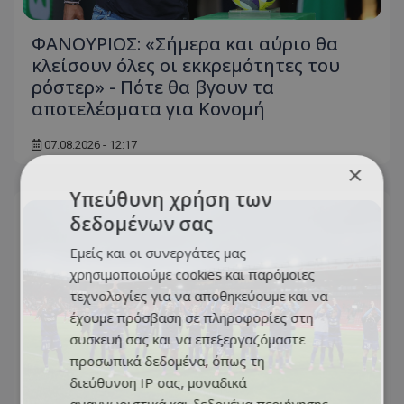
ΦΑΝΟΥΡΙΟΣ: «Σήμερα και αύριο θα
κλείσουν όλες οι εκκρεμότητες του
ρόστερ» - Πότε θα βγουν τα
αποτελέσματα για Κονομή
07.08.2026 - 12:17
×
Υπεύθυνη χρήση των
δεδομένων σας
Εμείς και οι συνεργάτες μας
χρησιμοποιούμε cookies και παρόμοιες
τεχνολογίες για να αποθηκεύουμε και να
έχουμε πρόσβαση σε πληροφορίες στη
συσκευή σας και να επεξεργαζόμαστε
προσωπικά δεδομένα, όπως τη
διεύθυνση IP σας, μοναδικά
αναγνωριστικά και δεδομένα περιήγησης,