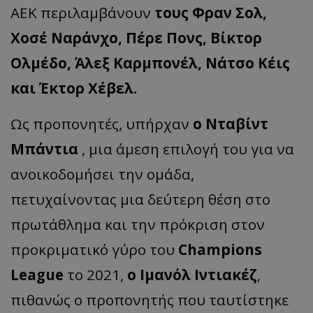
ΑΕΚ περιλαμβάνουν
τους Φραν Σολ,
Χοσέ Ναράνχο, Πέρε Πονς, Βίκτορ
Ολμέδο, Άλεξ Καρμπονέλ, Νάτσο Κέις
και Έκτορ Χέβελ.
Ως προπονητές, υπήρχαν
ο Νταβίντ
Μπάντια
, μια άμεση επιλογή του για να
ανοικοδομήσει την ομάδα,
πετυχαίνοντας μια δεύτερη θέση στο
πρωτάθλημα και την πρόκριση στον
προκριματικό γύρο του
Champions
League
το 2021,
ο Ιμανόλ Ιντιακέζ
,
πιθανώς ο προπονητής που ταυτίστηκε