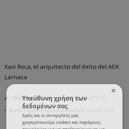
Xavi Roca, el arquitecto del éxito del AEK
Larnaca
×
✍️
@gbsans
https://t.co/bITJu3f17C
Υπεύθυνη χρήση των
δεδομένων σας
— Mundo Deportivo (@mundodeportivo)
June 20, 2026
Εμείς και οι συνεργάτες μας
χρησιμοποιούμε cookies και παρόμοιες