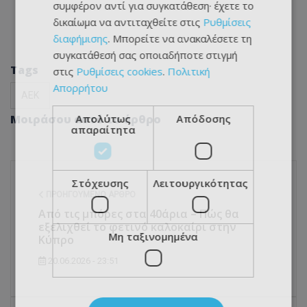
συμφέρον αντί για συγκατάθεση· έχετε το
δικαίωμα να αντιταχθείτε στις
Ρυθμίσεις
διαφήμισης
. Μπορείτε να ανακαλέσετε τη
συγκατάθεσή σας οποιαδήποτε στιγμή
Tags
στις
Ρυθμίσεις cookies
.
Πολιτική
Απορρήτου
ΑΕΚ
Μοιράσου αυτό το άρθρο
Απολύτως
Απόδοσης
απαραίτητα
Στόχευσης
Λειτουργικότητας
ΠΡΟΗΓΟΎΜΕΝΟ ΆΡΘΡΟ
Από τις μπόρες στα 40άρια – Πώς θα
εξελιχθεί το φετινό καλοκαίρι στην
Μη ταξινομημένα
Κύπρο
20.06.2026 - 23:51