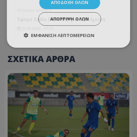
ΑΠΟΔΟΧΉ ΌΛΩΝ
ΕΠΌΜΕΝΟ ΆΡΘΡΟ
Έφερε Sadio Dembélé για την άμυνα
ΑΠΌΡΡΙΨΗ ΌΛΩΝ
20.06.2026 - 17:19
ΕΜΦΆΝΙΣΗ ΛΕΠΤΟΜΕΡΕΙΏΝ
ΣΧΕΤΙΚΑ ΑΡΘΡΑ