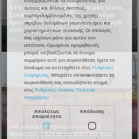
επεξεργάζονται τα δεδομένα σας για
«Το μεταγραφικό πλάνο μας είναι
αυτούς και άλλους σκοπούς,
ξεκάθαρο, υπολείπονται ακόμα
συμπεριλαμβανομένης της χρήσης
τρεις θέσεις» - Τι είπε για τα έργα
ακριβών δεδομένων γεωεντοπισμού και
στο «Αμμόχωστος»
χαρακτηριστικών συσκευής. Οι επιλογές
σας ισχύουν μόνο για αυτόν τον
06.08.2026 - 13:38
ιστότοπο. Ορισμένοι προμηθευτές
μπορεί να βασίζονται σε έννομο
συμφέρον αντί για συγκατάθεση· έχετε το
δικαίωμα να αντιταχθείτε στις
Ρυθμίσεις
διαφήμισης
. Μπορείτε να ανακαλέσετε τη
συγκατάθεσή σας οποιαδήποτε στιγμή
στις
Ρυθμίσεις cookies
.
Πολιτική
Απορρήτου
Απολύτως
Απόδοσης
απαραίτητα
«Η ανοικτή προπόνηση του
Θρύλου» - Δείτε το ΒΙΝΤΕΟ που