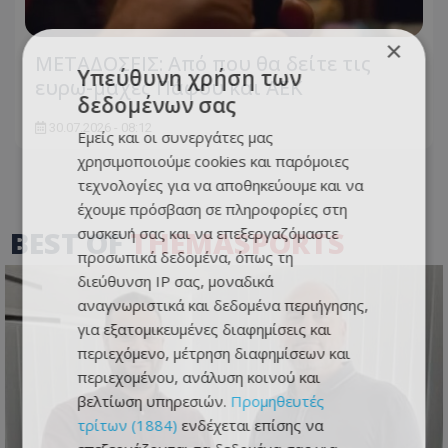
×
ΜΕΤΑΔΟΣΕΙΣ: Από που θα δείτε τις
Υπεύθυνη χρήση των
ευρω-μάχες Πάφου και ΑΕΚ
δεδομένων σας
30.07.2026 - 08:12
Εμείς και οι συνεργάτες μας
χρησιμοποιούμε cookies και παρόμοιες
τεχνολογίες για να αποθηκεύουμε και να
έχουμε πρόσβαση σε πληροφορίες στη
συσκευή σας και να επεξεργαζόμαστε
BEST OF
THEMASPORTS
προσωπικά δεδομένα, όπως τη
διεύθυνση IP σας, μοναδικά
αναγνωριστικά και δεδομένα περιήγησης,
για εξατομικευμένες διαφημίσεις και
περιεχόμενο, μέτρηση διαφημίσεων και
περιεχομένου, ανάλυση κοινού και
βελτίωση υπηρεσιών.
Προμηθευτές
τρίτων (1884)
ενδέχεται επίσης να