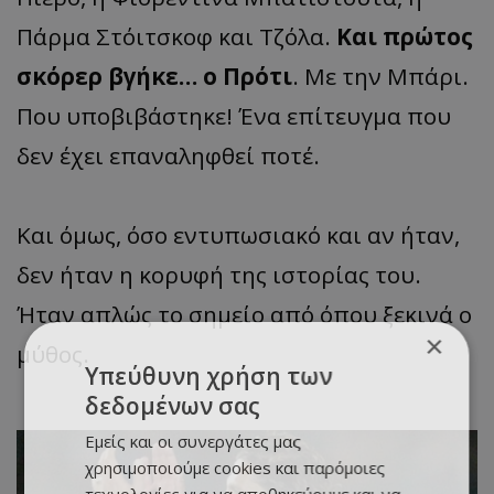
Πάρμα Στόιτσκοφ και Τζόλα.
Και πρώτος
σκόρερ βγήκε… ο Πρότι
. Με την Μπάρι.
Που υποβιβάστηκε! Ένα επίτευγμα που
δεν έχει επαναληφθεί ποτέ.
Και όμως, όσο εντυπωσιακό και αν ήταν,
δεν ήταν η κορυφή της ιστορίας του.
Ήταν απλώς το σημείο από όπου ξεκινά ο
×
μύθος.
Υπεύθυνη χρήση των
δεδομένων σας
Εμείς και οι συνεργάτες μας
χρησιμοποιούμε cookies και παρόμοιες