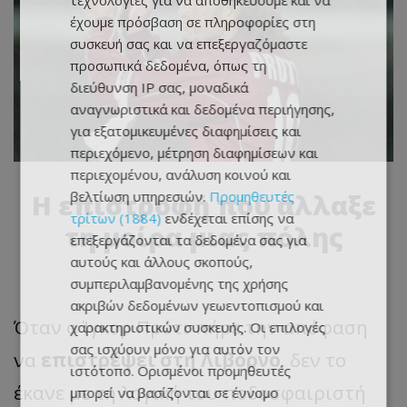
τεχνολογίες για να αποθηκεύουμε και να
έχουμε πρόσβαση σε πληροφορίες στη
συσκευή σας και να επεξεργαζόμαστε
προσωπικά δεδομένα, όπως τη
διεύθυνση IP σας, μοναδικά
αναγνωριστικά και δεδομένα περιήγησης,
για εξατομικευμένες διαφημίσεις και
περιεχόμενο, μέτρηση διαφημίσεων και
περιεχομένου, ανάλυση κοινού και
Η επιστροφή που άλλαξε
βελτίωση υπηρεσιών.
Προμηθευτές
τρίτων (1884)
ενδέχεται επίσης να
τη μοίρα μιας πόλης
επεξεργάζονται τα δεδομένα σας για
αυτούς και άλλους σκοπούς,
συμπεριλαμβανομένης της χρήσης
ακριβών δεδομένων γεωεντοπισμού και
Όταν ο Ίγκορ Πρότι πήρε την απόφαση
χαρακτηριστικών συσκευής. Οι επιλογές
σας ισχύουν μόνο για αυτόν τον
να
επιστρέψει στη Λιβόρνο
, δεν το
ιστότοπο. Ορισμένοι προμηθευτές
έκανε με τη λογική του ποδοσφαιριστή
μπορεί να βασίζονται σε έννομο