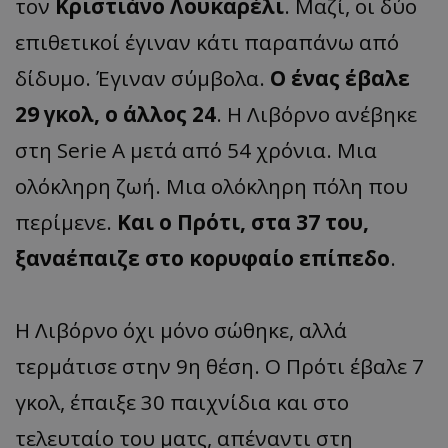
τον
Κριστιάνο Λουκαρέλι
. Μαζί, οι δύο
επιθετικοί έγιναν κάτι παραπάνω από
δίδυμο. Έγιναν σύμβολα.
Ο ένας έβαλε
29 γκολ, ο άλλος 24
. Η Λιβόρνο ανέβηκε
στη Serie A μετά από 54 χρόνια. Μια
ολόκληρη ζωή. Μια ολόκληρη πόλη που
περίμενε.
Και ο Πρότι, στα 37 του,
ξαναέπαιζε στο κορυφαίο επίπεδο
.
Η Λιβόρνο όχι μόνο σώθηκε, αλλά
τερμάτισε στην 9η θέση. Ο Πρότι έβαλε 7
γκολ, έπαιξε 30 παιχνίδια και στο
τελευταίο του ματς, απέναντι στη