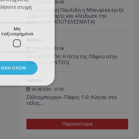
07.08.2026 - 00:08
αδήποτε στιγμή
Με υπογραφή Παυλίδη η Μπενφίκα έριξε
εξάρα στη Χαρτς και κλείδωσε την
πρόκριση! (ΑΠΟΤΕΛΕΣΜΑΤΑ)
Μη
ταξινομημένα
ΠΑΦΟΣ
06.08.2026 - 23:58
ΣΤΙΓΜΙΟΤΥΠΑ: Η ήττα της Πάφου στην
Αυστρία (ΒΙΝΤΕΟ)
ΔΟΧΉ ΌΛΩΝ
ΠΑΦΟΣ
06.08.2026 - 23:50
Σάλτσμπουργκ–Πάφος 1-0: Λύγισε στο
τέλος...
Περισσότερα