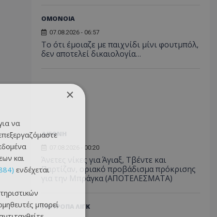
ΟΜΟΝΟΙΑ
07.08.2026 - 06:57
Το ότι έμοιαζε με παιχνίδι μίνι φουτμπόλ,
δεν αποτελεί δικαιολογία…
×
για να
ΔΙΕΘΝΗ
 επεξεργαζόμαστε
δεδομένα
07.08.2026 - 00:20
εων και
Άνετες νίκες για Άγιαξ, Τβέντε και
Παρτίζαν, οριακό προβάδισμα πρόκρισης
884)
ενδέχεται
για την Μπράγκα (ΑΠΟΤΕΛΕΣΜΑΤΑ)
τηριστικών
ομηθευτές μπορεί
ΓΙΟΥΡΟΠΑ ΛΙΓΚ
 αντιταχθείτε