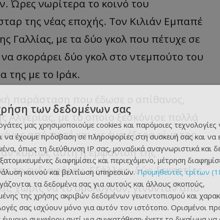
ν. Ώρες νωρίτερα το κοινό του
ταρ της νέας εποχής. Τον Κιλιάν Εμπαπέ
ης Γαλλίας, με τα δύο γκολ που πέτυχε σε
 να σκοράρει δύο γκολ στο ντεμπούτο του
 της με το Ιράκ.
κή παράσταση που έδωσε ο απίθανος,
χρήση των δεδομένων σας
ης Αλγερίας, με το οποίο ξεσκόνισε πολλά
εργάτες μας χρησιμοποιούμε cookies και παρόμοιες τεχνολογίες 
ένος από ποτέ και με ένα έξτρα κίνητρο
ι να έχουμε πρόσβαση σε πληροφορίες στη συσκευή σας και να
ένα, όπως τη διεύθυνση IP σας, μοναδικά αναγνωριστικά και 
ταν κυρίως αυτή η εμφάνιση της
εξατομικευμένες διαφημίσεις και περιεχόμενο, μέτρηση διαφημίσ
ε το ενδιαφέρον. Εξάλλου, δύο δεκαετίες
νάλυση κοινού και βελτίωση υπηρεσιών.
Προμηθευτές τρίτων (1
ργάζονται τα δεδομένα σας για αυτούς και άλλους σκοπούς,
αι, χωρίς να το ομολογούν, γίνονταν από
ένης της χρήσης ακριβών δεδομένων γεωεντοπισμού και χαρακ
ιλογές σας ισχύουν μόνο για αυτόν τον ιστότοπο. Ορισμένοι πρ
 έννομο συμφέρον αντί για συγκατάθεση· έχετε το δικαίωμα να