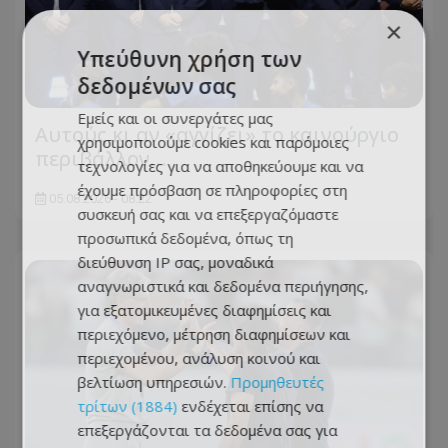
×
Υπεύθυνη χρήση των
δεδομένων σας
Εμείς και οι συνεργάτες μας
Αυτούς κι αν «αγγίζει» το καινούργιο
χρησιμοποιούμε cookies και παρόμοιες
περιβάλλον…
τεχνολογίες για να αποθηκεύουμε και να
έχουμε πρόσβαση σε πληροφορίες στη
05.08.2026 - 08:22
συσκευή σας και να επεξεργαζόμαστε
προσωπικά δεδομένα, όπως τη
διεύθυνση IP σας, μοναδικά
αναγνωριστικά και δεδομένα περιήγησης,
για εξατομικευμένες διαφημίσεις και
περιεχόμενο, μέτρηση διαφημίσεων και
περιεχομένου, ανάλυση κοινού και
βελτίωση υπηρεσιών.
Προμηθευτές
τρίτων (1884)
ενδέχεται επίσης να
επεξεργάζονται τα δεδομένα σας για