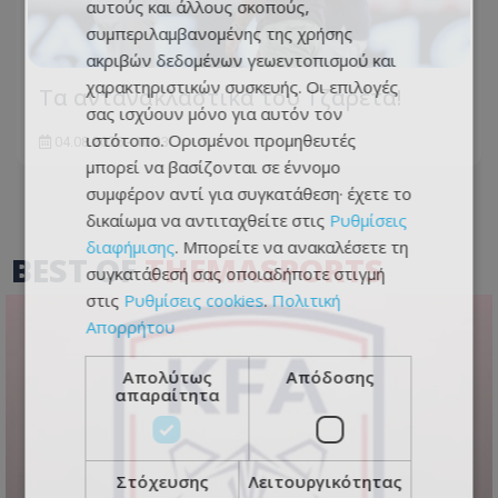
αυτούς και άλλους σκοπούς,
συμπεριλαμβανομένης της χρήσης
ακριβών δεδομένων γεωεντοπισμού και
χαρακτηριστικών συσκευής. Οι επιλογές
Τα αντανακλαστικά του Τζαρέτα!
σας ισχύουν μόνο για αυτόν τον
ιστότοπο. Ορισμένοι προμηθευτές
04.08.2026 - 10:33
μπορεί να βασίζονται σε έννομο
συμφέρον αντί για συγκατάθεση· έχετε το
δικαίωμα να αντιταχθείτε στις
Ρυθμίσεις
διαφήμισης
. Μπορείτε να ανακαλέσετε τη
BEST OF
THEMASPORTS
συγκατάθεσή σας οποιαδήποτε στιγμή
στις
Ρυθμίσεις cookies
.
Πολιτική
Απορρήτου
Απολύτως
Απόδοσης
απαραίτητα
Στόχευσης
Λειτουργικότητας