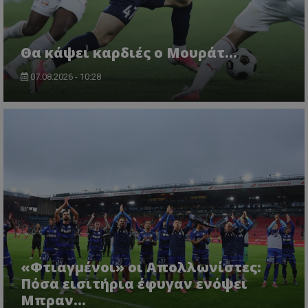
Θα κάψει καρδιές ο Μουράτ…
07.08.2026 - 10:28
«Φτιαγμένοι» οι Απολλωνίστες:
Πόσα εισιτήρια έφυγαν ενόψει
Μπραν...