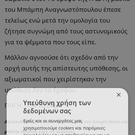
του Μπάμπη Αναγνωστόπουλου έπεσε
τελείως ενώ μετά την ομολογία του
ζήτησε συγνώμη από τους αστυνομικούς
για τα ψέμματα που τους είπε.
Μάλλον αγνοούσε ότι σχεδόν από την
αρχή αυτής της απίστευτης υπόθεσης, οι
αξιωματικοί που χειρίστηκαν την
υπόθεση δεν τα έχαψαν.
×
Υπεύθυνη χρήση των
ΠΗΓΗ: Πρώτο Θέμα
δεδομένων σας
Εμείς και οι συνεργάτες μας
Ακολουθήστε το
Tothemaonline.com στο Google News
και
χρησιμοποιούμε cookies και παρόμοιες
μάθετε πρώτοι όλες τις
ειδήσεις