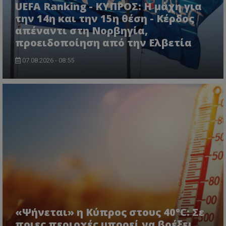
UEFA Ranking - ΚΥΠΡΟΣ: Η μάχη για
την 14η και την 15η θέση - Κέρδος
απέναντι στη Νορβηγία,
προειδοποίηση από την Ελβετία
07.08.2026 - 08:55
«Ψήνεται» η Κύπρος στους 40°C: Σε
ποιες περιοχές μπορεί να βρέξει