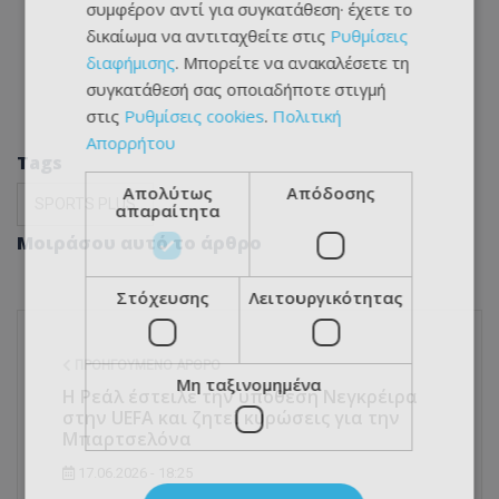
συμφέρον αντί για συγκατάθεση· έχετε το
δικαίωμα να αντιταχθείτε στις
Ρυθμίσεις
διαφήμισης
. Μπορείτε να ανακαλέσετε τη
συγκατάθεσή σας οποιαδήποτε στιγμή
στις
Ρυθμίσεις cookies
.
Πολιτική
Απορρήτου
Tags
Απολύτως
Απόδοσης
SPORTS PLUS
απαραίτητα
Μοιράσου αυτό το άρθρο
Στόχευσης
Λειτουργικότητας
ΠΡΟΗΓΟΎΜΕΝΟ ΆΡΘΡΟ
Μη ταξινομημένα
Η Ρεάλ έστειλε την υπόθεση Νεγκρέιρα
στην UEFA και ζητεί κυρώσεις για την
Μπαρτσελόνα
17.06.2026 - 18:25