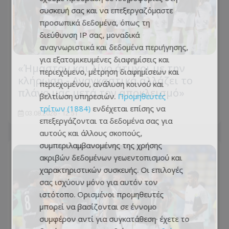
συσκευή σας και να επεξεργαζόμαστε
προσωπικά δεδομένα, όπως τη
διεύθυνση IP σας, μοναδικά
αναγνωριστικά και δεδομένα περιήγησης,
για εξατομικευμένες διαφημίσεις και
«Ήμασταν και λίγο άτυχοι με την
περιεχόμενο, μέτρηση διαφημίσεων και
κλήρωση - Αναγκαστικά αλλάζει το
περιεχομένου, ανάλυση κοινού και
πλάνο μας μετά τον αποκλεισμό»
βελτίωση υπηρεσιών.
Προμηθευτές
τρίτων (1884)
ενδέχεται επίσης να
03.08.2026 - 12:51
επεξεργάζονται τα δεδομένα σας για
αυτούς και άλλους σκοπούς,
συμπεριλαμβανομένης της χρήσης
ακριβών δεδομένων γεωεντοπισμού και
χαρακτηριστικών συσκευής. Οι επιλογές
σας ισχύουν μόνο για αυτόν τον
ιστότοπο. Ορισμένοι προμηθευτές
μπορεί να βασίζονται σε έννομο
συμφέρον αντί για συγκατάθεση· έχετε το