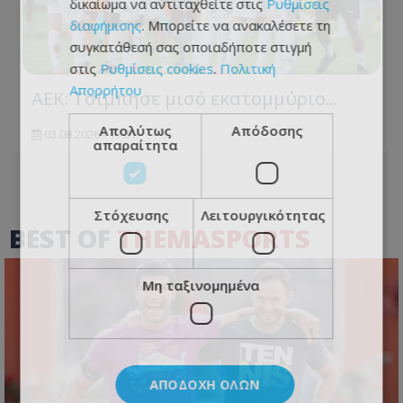
δικαίωμα να αντιταχθείτε στις
Ρυθμίσεις
διαφήμισης
. Μπορείτε να ανακαλέσετε τη
συγκατάθεσή σας οποιαδήποτε στιγμή
στις
Ρυθμίσεις cookies
.
Πολιτική
Απορρήτου
ΑΕΚ: Τσίμπησε μισό εκατομμύριο...
Απολύτως
Απόδοσης
03.08.2026 - 17:31
απαραίτητα
Στόχευσης
Λειτουργικότητας
BEST OF
THEMASPORTS
Μη ταξινομημένα
ΑΠΟΔΟΧΉ ΌΛΩΝ