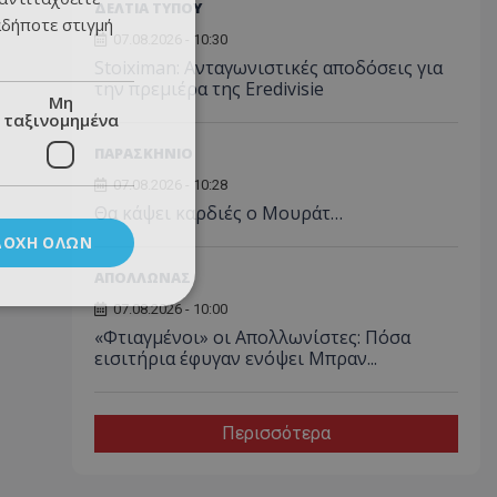
ΔΕΛΤΙΑ ΤΥΠΟΥ
αδήποτε στιγμή
07.08.2026 - 10:30
Stoiximan: Ανταγωνιστικές αποδόσεις για
την πρεμιέρα της Eredivisie
Μη
ταξινομημένα
ΠΑΡΑΣΚΗΝΙΟ
07.08.2026 - 10:28
Θα κάψει καρδιές ο Μουράτ…
ΔΟΧΉ ΌΛΩΝ
ΑΠΟΛΛΩΝΑΣ
07.08.2026 - 10:00
«Φτιαγμένοι» οι Απολλωνίστες: Πόσα
εισιτήρια έφυγαν ενόψει Μπραν...
Περισσότερα