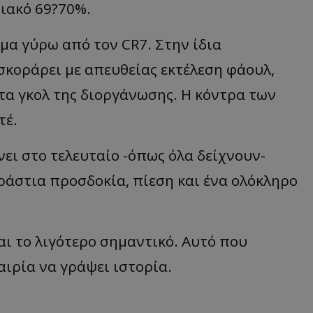
ιακό 69?70%.
ημα γύρω από τον CR7. Στην ίδια
σκοράρει με απευθείας εκτέλεση φάουλ,
στα γκολ της διοργάνωσης. Η κόντρα των
τέ.
νει στο τελευταίο -όπως όλα δείχνουν-
ράστια προσδοκία, πίεση και ένα ολόκληρο
ναι το λιγότερο σημαντικό. Αυτό που
αιρία να γράψει ιστορία.