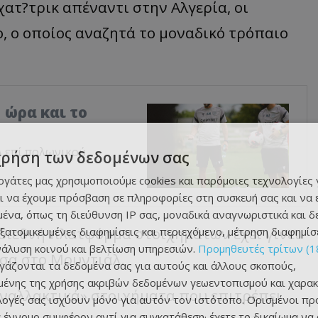
χατ?τρικ απέναντι στην Αλγερία, οι
, ο οποίος αναζητά το μοναδικό τρόπαιο
 ώρα και το
Λ επί πολωνικού
χρήση των δεδομένων σας
εργάτες μας χρησιμοποιούμε cookies και παρόμοιες τεχνολογίες 
ι να έχουμε πρόσβαση σε πληροφορίες στη συσκευή σας και να
ένα, όπως τη διεύθυνση IP σας, μοναδικά αναγνωριστικά και 
ε διεθνή πλατφόρμα στοιχημάτων έχει γίνει
εξατομικευμένες διαφημίσεις και περιεχόμενο, μέτρηση διαφημίσ
νάλυση κοινού και βελτίωση υπηρεσιών.
Προμηθευτές τρίτων (1
μέσα στο Μουντιάλ.
ργάζονται τα δεδομένα σας για αυτούς και άλλους σκοπούς,
ένης της χρήσης ακριβών δεδομένων γεωεντοπισμού και χαρακ
εναλλακτικά» στοιχήματα που επιτρέπει
ιλογές σας ισχύουν μόνο για αυτόν τον ιστότοπο. Ορισμένοι πρ
 έννομο συμφέρον αντί για συγκατάθεση· έχετε το δικαίωμα να