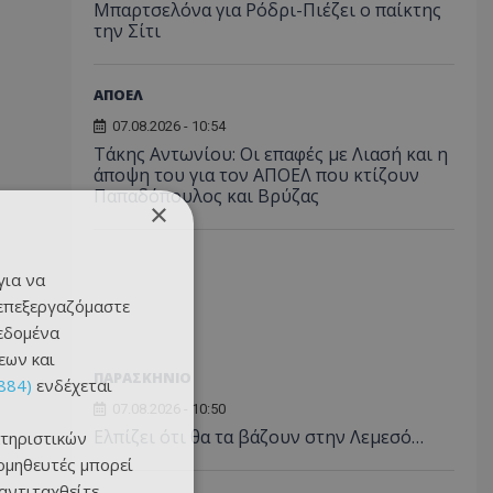
Μπαρτσελόνα για Ρόδρι-Πιέζει ο παίκτης
την Σίτι
ΑΠΟΕΛ
07.08.2026 - 10:54
Τάκης Αντωνίου: Οι επαφές με Λιασή και η
άποψη του για τον ΑΠΟΕΛ που κτίζουν
Παπαδόπουλος και Βρύζας
×
για να
 επεξεργαζόμαστε
δεδομένα
εων και
ΠΑΡΑΣΚΗΝΙΟ
884)
ενδέχεται
07.08.2026 - 10:50
Ελπίζει ότι θα τα βάζουν στην Λεμεσό…
τηριστικών
ομηθευτές μπορεί
 αντιταχθείτε