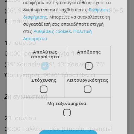
συμφέρον αντί για συγκατάθεση· έχετε το
(66', 90+6' Εμπαπέ, 82' Μπαρκολά - 90+5'
δικαίωμα να αντιταχθείτε στις
Ρυθμίσεις
διαφήμισης
. Μπορείτε να ανακαλέσετε τη
Εμπάιγ)
συγκατάθεσή σας οποιαδήποτε στιγμή
στις
Ρυθμίσεις cookies
.
Πολιτική
Απορρήτου
17 Ιουνίου
Απολύτως
Απόδοσης
01:00 Ιράκ - Νορβηγία
1-4
απαραίτητα
(39' Χουσεΐν - 29', 43' Χάαλαντ, 76'
Όστιγκαρντ, 90+6' Τόρστβεντ)
Στόχευσης
Λειτουργικότητας
2η αγωνιστική
Μη ταξινομημένα
23 Ιουνίου
00:00 Γαλλία - Ιράκ (Lincoln Financial