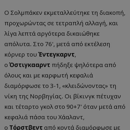
Ο Σολμπάκεν εκμεταλλεύτηκε τη διακοπή,
προχωρώντας σε τετραπλή αλλαγή, και
λίγα λεπτά αργότερα δικαιώθηκε
απόλυτα. Στο 76', μετά από εκτέλεση
κόρνερ του
Έντεγκαρντ
,
ο
Όστιγκααρντ
πήδηξε ψηλότερα από
όλους και με καρφωτή κεφαλιά
διαμόρφωσε το 3-1, «κλειδώνοντας» τη
νίκη της Νορβηγίας. Οι βίκινγκ πέτυχαν
και τέταρτο γκολ στο 90+7' όταν μετά από
κεφαλιά πάσα του Χάαλαντ,
ο
Τόρστβεντ
από κοντά διαμόρφωσε με