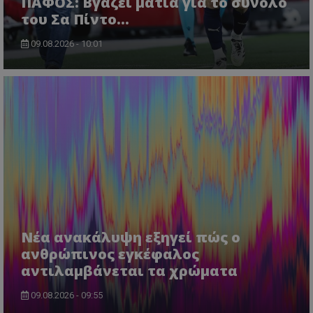
ΠΑΦΟΣ: Βγάζει μάτια για το σύνολο
του Σα Πίντο...
09.08.2026 - 10:01
Νέα ανακάλυψη εξηγεί πώς ο
ανθρώπινος εγκέφαλος
αντιλαμβάνεται τα χρώματα
09.08.2026 - 09:55