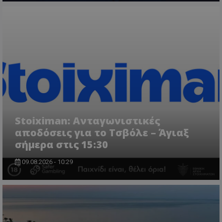
Stoiximan: Ανταγωνιστικές
αποδόσεις για το Τσβόλε – Άγιαξ
σήμερα στις 15:30
09.08.2026 - 10:29