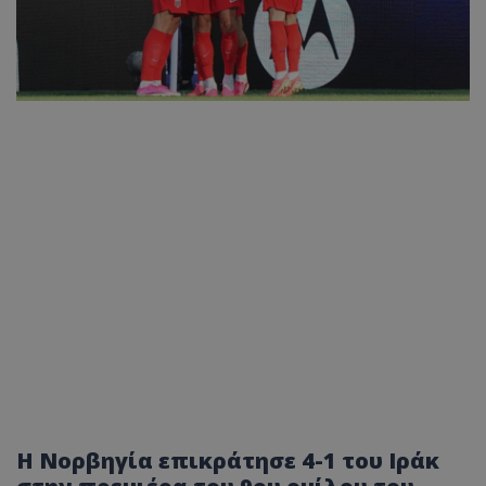
Η Νορβηγία επικράτησε 4-1 του Ιράκ