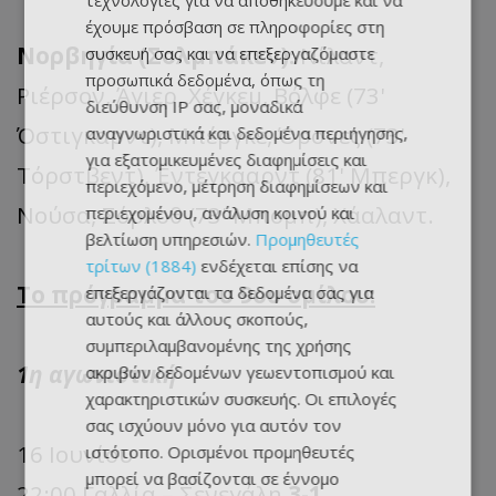
τεχνολογίες για να αποθηκεύουμε και να
έχουμε πρόσβαση σε πληροφορίες στη
Νορβηγία (Σολμπάκεν):
Νίλαντ,
συσκευή σας και να επεξεργαζόμαστε
προσωπικά δεδομένα, όπως τη
Ριέρσον, Άγιερ, Χέγκεμ, Βόλφε (73'
διεύθυνση IP σας, μοναδικά
Όστιγκαρντ), Μπέργκε, Όρσνες (73'
αναγνωριστικά και δεδομένα περιήγησης,
για εξατομικευμένες διαφημίσεις και
Τόρστβεντ), Έντεγκααρντ (81' Μπεργκ),
περιεχόμενο, μέτρηση διαφημίσεων και
Νούσα, Σόρλοθ (73' Μπομπ), Χάαλαντ.
περιεχομένου, ανάλυση κοινού και
βελτίωση υπηρεσιών.
Προμηθευτές
τρίτων (1884)
ενδέχεται επίσης να
Το πρόγραμμα του 9ου ομίλου:
επεξεργάζονται τα δεδομένα σας για
αυτούς και άλλους σκοπούς,
συμπεριλαμβανομένης της χρήσης
1η αγωνιστική
ακριβών δεδομένων γεωεντοπισμού και
χαρακτηριστικών συσκευής. Οι επιλογές
σας ισχύουν μόνο για αυτόν τον
16 Ιουνίου
ιστότοπο. Ορισμένοι προμηθευτές
μπορεί να βασίζονται σε έννομο
22:00 Γαλλία – Σενεγάλη
3-1