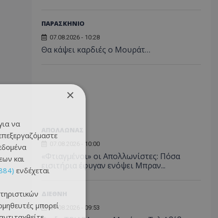
ΠΑΡΑΣΚΗΝΙΟ
07.08.2026 - 10:28
Θα κάψει καρδιές ο Μουράτ…
×
για να
ΑΠΟΛΛΩΝΑΣ
 επεξεργαζόμαστε
07.08.2026 - 10:00
δεδομένα
«Φτιαγμένοι» οι Απολλωνίστες: Πόσα
εων και
εισιτήρια έφυγαν ενόψει Μπραν...
884)
ενδέχεται
τηριστικών
ΔΙΕΘΝΗ
ομηθευτές μπορεί
07.08.2026 - 09:53
 αντιταχθείτε