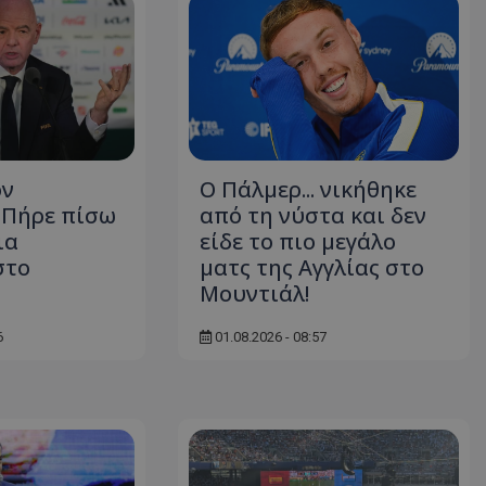
ον
Ο Πάλμερ... νικήθηκε
- Πήρε πίσω
από τη νύστα και δεν
ια
είδε το πιο μεγάλο
στο
ματς της Αγγλίας στο
Μουντιάλ!
6
01.08.2026 - 08:57