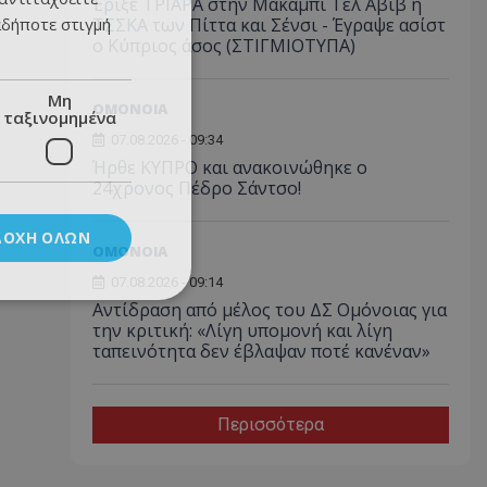
Έριξε ΤΡΙΑΡΑ στην Μακάμπι Τελ Αβίβ η
αδήποτε στιγμή
ΤΣΣΚΑ των Πίττα και Σένσι - Έγραψε ασίστ
ο Κύπριος άσος (ΣΤΙΓΜΙΟΤΥΠΑ)
Μη
ΟΜΟΝΟΙΑ
ταξινομημένα
07.08.2026 - 09:34
Ήρθε ΚΥΠΡΟ και ανακοινώθηκε ο
24χρονος Πέδρο Σάντσο!
ΔΟΧΉ ΌΛΩΝ
ΟΜΟΝΟΙΑ
07.08.2026 - 09:14
Αντίδραση από μέλος του ΔΣ Ομόνοιας για
την κριτική: «Λίγη υπομονή και λίγη
ταπεινότητα δεν έβλαψαν ποτέ κανέναν»
Περισσότερα