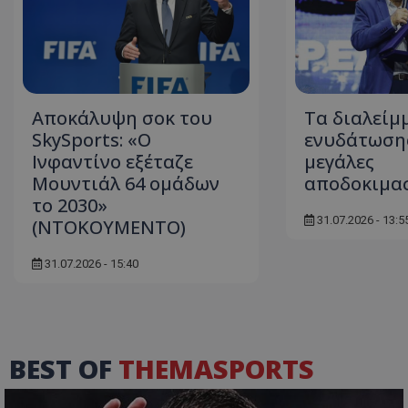
Αποκάλυψη σοκ του
Τα διαλείμ
SkySports: «O
ενυδάτωσης
Ινφαντίνο εξέταζε
μεγάλες
Μουντιάλ 64 ομάδων
αποδοκιμα
το 2030»
31.07.2026 - 13:5
(ΝΤΟΚΟΥΜΕΝΤΟ)
31.07.2026 - 15:40
BEST OF
THEMASPORTS