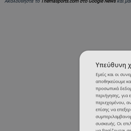
Ακολουθήστε το
Themasports.com στο Google News
και μά
Υπεύθυνη 
Εμείς και οι συν
αποθηκεύουμε κα
προσωπικά δεδομ
περιήγησης, για 
περιεχομένου, α
επίσης να επεξε
συμπεριλαμβανομ
συσκευής. Οι επ
να βασίζονται σε