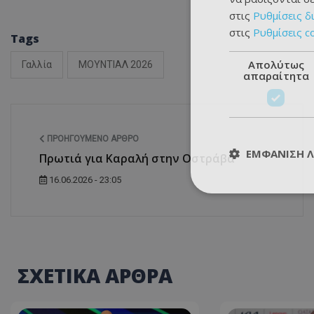
στις
Ρυθμίσεις δ
στις
Ρυθμίσεις c
Tags
Απολύτως
Γαλλία
ΜΟΥΝΤΙΑΛ 2026
απαραίτητα
ΠΡΟΗΓΟΎΜΕΝΟ ΆΡΘΡΟ
ΕΜΦΆΝΙΣΗ 
Πρωτιά για Καραλή στην Οστράβα
16.06.2026 - 23:05
ΣΧΕΤΙΚΑ ΑΡΘΡΑ