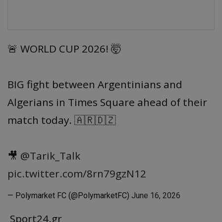
🚨 WORLD CUP 2026! 🤯
BIG fight between Argentinians and
Algerians in Times Square ahead of their
match today. 🇦🇷🇩🇿
🎥
@Tarik_Talk
pic.twitter.com/8rn79gzN12
— Polymarket FC (@PolymarketFC)
June 16, 2026
Sport24.gr