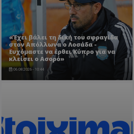
«Έχει βάλει τη δική του σφραγίδα
στον Απόλλωνα ο Λοσάδα -
Ευχόμαστε να έρθει Κύπρο για να
κλείσει ο Ασορό»
06.08.2026 - 10:44