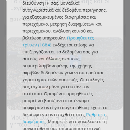
Τα διαλείμματα ενυδάτωσης και οι
διεύθυνση IP σας, μοναδικά
μεγάλες αποδοκιμασίες
αναγνωριστικά και δεδομένα περιήγησης,
για εξατομικευμένες διαφημίσεις και
31.07.2026 - 13:55
περιεχόμενο, μέτρηση διαφημίσεων και
περιεχομένου, ανάλυση κοινού και
βελτίωση υπηρεσιών.
Προμηθευτές
τρίτων (1884)
ενδέχεται επίσης να
επεξεργάζονται τα δεδομένα σας για
αυτούς και άλλους σκοπούς,
συμπεριλαμβανομένης της χρήσης
ακριβών δεδομένων γεωεντοπισμού και
χαρακτηριστικών συσκευής. Οι επιλογές
σας ισχύουν μόνο για αυτόν τον
ιστότοπο. Ορισμένοι προμηθευτές
μπορεί να βασίζονται σε έννομο
συμφέρον αντί για συγκατάθεση· έχετε το
δικαίωμα να αντιταχθείτε στις
Ρυθμίσεις
Μουντιάλ 2026: Η προσέλευση ανά
διαφήμισης
. Μπορείτε να ανακαλέσετε τη
γήπεδο και το ρεκόρ των 6,8
συγκατάθεσή σας οποιαδήποτε στιγμή