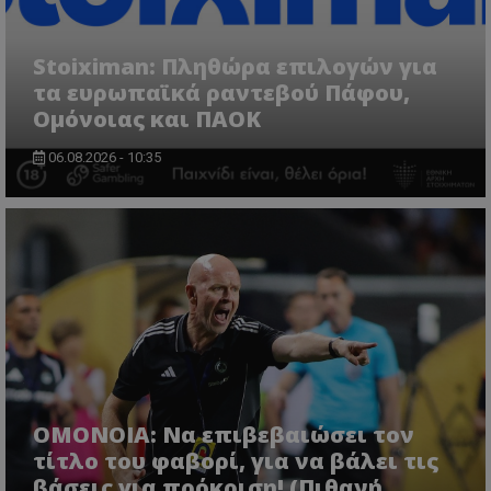
Stoiximan: Πληθώρα επιλογών για
τα ευρωπαϊκά ραντεβού Πάφου,
Ομόνοιας και ΠΑΟΚ
06.08.2026 - 10:35
ΟΜΟΝΟΙΑ: Να επιβεβαιώσει τον
τίτλο του φαβορί, για να βάλει τις
βάσεις για πρόκριση! (Πιθανή