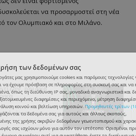
ως δεν είναι φορτισμένος
 δυσκολεύεται να προσαρμοστεί στη νέα
πό τον Ολυμπιακό και στο Μιλάνο.
χρήση των δεδομένων σας
εργάτες μας χρησιμοποιούμε cookies και παρόμοιες τεχνολογίες 
ι να έχουμε πρόσβαση σε πληροφορίες στη συσκευή σας και να
αρτίζαν, οριακό
ένα, όπως τη διεύθυνση IP σας, μοναδικά αναγνωριστικά και 
άγκα
εξατομικευμένες διαφημίσεις και περιεχόμενο, μέτρηση διαφημίσ
νάλυση κοινού και βελτίωση υπηρεσιών.
Προμηθευτές τρίτων (1
ατικό γύρο του
ργάζονται τα δεδομένα σας για αυτούς και άλλους σκοπούς,
ένης της χρήσης ακριβών δεδομένων γεωεντοπισμού και χαρακ
ιλογές σας ισχύουν μόνο για αυτόν τον ιστότοπο. Ορισμένοι πρ
 έννομο συμφέρον αντί για συγκατάθεση· έχετε το δικαίωμα να