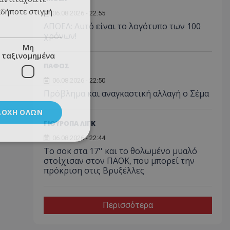
αδήποτε στιγμή
06.08.2026 - 22:55
ΑΠΟΕΛ: Αυτό είναι το λογότυπο των 100
χρόνων!
Μη
ταξινομημένα
ΠΑΦΟΣ
06.08.2026 - 22:50
Πρόβλημα και αναγκαστική αλλαγή ο Σέμα
ΔΟΧΉ ΌΛΩΝ
ΓΙΟΥΡΟΠΑ ΛΙΓΚ
06.08.2026 - 22:44
Το σοκ στα 17'' και το θολωμένο μυαλό
στοίχισαν στον ΠΑΟΚ, που μπορεί την
πρόκριση στις Βρυξέλλες
Περισσότερα