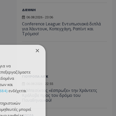
ΔΙΕΘΝΗ
06.08.2026 - 23:06
Conference League: Εντυπωσιακά διπλά
για Χάιντουκ, Κοπεγχάγη, Ραπίντ και
Τρόμσο!
×
για να
 επεξεργαζόμαστε
ΓΙΟΥΡΟΠΑ ΛΙΓΚ
δεδομένα
εων και
06.08.2026 - 22:55
Η Μπεσίκτας «έσπρωξε» την Χράντετς
884)
ενδέχεται
Κράλοβε προς τον δρόμο του
Παναθηναϊκού!
τηριστικών
ομηθευτές μπορεί
 αντιταχθείτε
ΑΠΟΕΛ