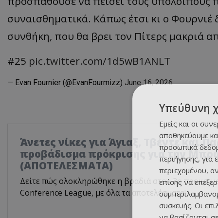
προσπαθούσε να πείσει τους υπόλοιπους π
συναισθηματικά. Κάπως έτσι κι ο Φουρνιέ
συνθήκη, που θα βρει τον Πίτερς μακριά α
#25
pic.twitter.com/1d5wB1ANLT
— Evan Fournier (@EvanFourmizz)
June 16, 2026
Υπεύθυνη 
Εμείς και οι συν
αποθηκεύουμε κα
Άνετες νίκες για Άγιαξ, Τβέντε και Π
προσωπικά δεδομ
προβάδισμα πρόκρισης για την Μπρ
περιήγησης, για 
(ΑΠΟΤΕΛΕΣΜΑΤΑ)
περιεχομένου, α
Δείτε πώς ολοκληρώθηκε η βραδιά στον 3ο προκριμ
επίσης να επεξε
Conference League, με όλα τα αποτελέσματα!
συμπεριλαμβανομ
συσκευής. Οι επ
να βασίζονται σε