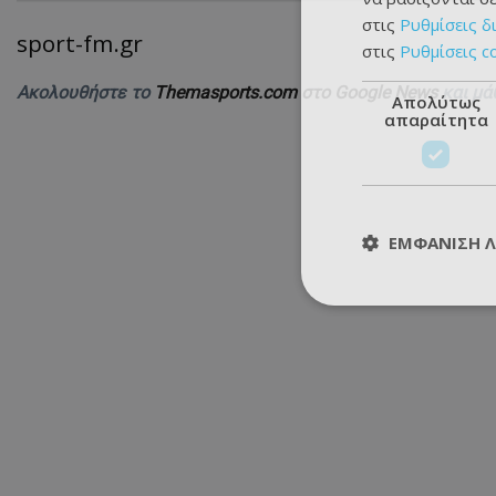
στις
Ρυθμίσεις δ
sport-fm.gr
στις
Ρυθμίσεις c
Ακολουθήστε το
Themasports.com στο Google News
και μά
Απολύτως
απαραίτητα
ΕΜΦΆΝΙΣΗ 