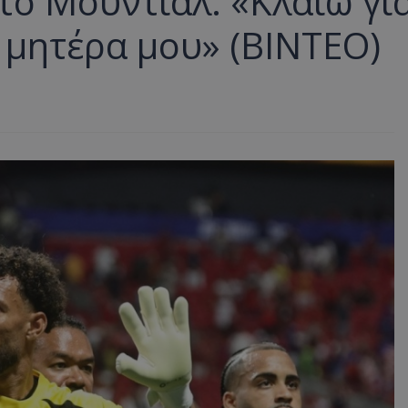
στο Μουντιάλ: «Κλαίω γι
 μητέρα μου» (ΒΙΝΤΕΟ)