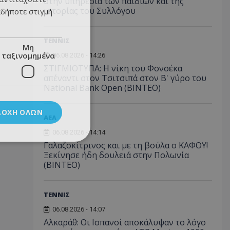
στην υπηρεσία των παιδιών και της
ιστορίας του Συλλόγου
αδήποτε στιγμή
ΤΕΝΝΙΣ
Μη
ταξινομημένα
06.08.2026 - 14:26
ΣΤΙΓΜΙΟΤΥΠΑ: Η νίκη του Φονσέκα
απέναντι στον Τσιτσιπά στον Β' γύρο του
National Bank Open (ΒΙΝΤΕΟ)
ΔΟΧΉ ΌΛΩΝ
ΑΕΛ
06.08.2026 - 14:14
Γαλαζοκίτρινος και με τη βούλα ο ΚΑΦΟΥ!
Ξεκίνησε ήδη δουλειά στην Πολωνία
(ΒΙΝΤΕΟ)
ΤΕΝΝΙΣ
06.08.2026 - 14:07
Αλκαράθ: Οι Ισπανοί αποκάλυψαν το λόγο