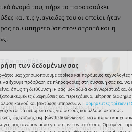
τικό όνομά του, πήρε το παρατσούκλι
δες και τις γιαγιάδες του οι οποίοι ήταν
έρας του υπηρετούσε στον στρατό και η
ες.
ΥΣΟ» συμβόλαιο
χρήση των δεδομένων σας
εργάτες μας χρησιμοποιούμε cookies και παρόμοιες τεχνολογίες 
αλάχ.
ι να έχουμε πρόσβαση σε πληροφορίες στη συσκευή σας και να
ένα, όπως τη διεύθυνση IP σας, μοναδικά αναγνωριστικά και 
εξατομικευμένες διαφημίσεις και περιεχόμενο, μέτρηση διαφημίσ
νάλυση κοινού και βελτίωση υπηρεσιών.
Προμηθευτές τρίτων (1
ι τη μητέρα του άλλωστε αφιέρωσε τη
ργάζονται τα δεδομένα σας για αυτούς και άλλους σκοπούς,
ιατί δυστυχώς οι παππούδες και οι
ένης της χρήσης ακριβών δεδομένων γεωεντοπισμού και χαρακ
ιλογές σας ισχύουν μόνο για αυτόν τον ιστότοπο. Ορισμένοι πρ
ώς πέθαναν πριν από λίγα χρόνια. Ήταν τα
 έννομο συμφέρον αντί για συγκατάθεση· έχετε το δικαίωμα να