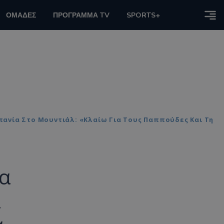
ΟΜΑΔΕΣ
ΠΡΟΓΡΑΜΜΑ TV
SPORTS+
σπανία Στο Μουντιάλ: «Κλαίω Για Τους Παππούδες Και Τη
ια
ά