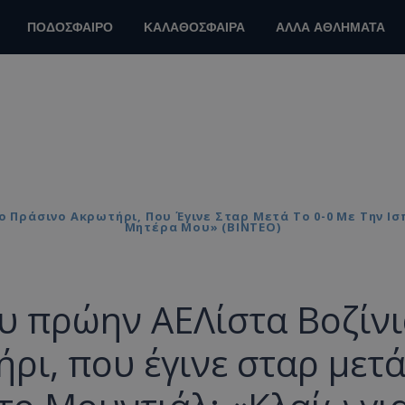
ΠΟΔΟΣΦΑΙΡΟ
ΚΑΛΑΘΟΣΦΑΙΡΑ
ΑΛΛΑ ΑΘΛΗΜΑΤΑ
ο Πράσινο Ακρωτήρι, Που Έγινε Σταρ Μετά Το 0-0 Με Την Ι
Μητέρα Μου» (ΒΙΝΤΕΟ)
υ πρώην ΑΕΛίστα Βοζίν
ρι, που έγινε σταρ μετ