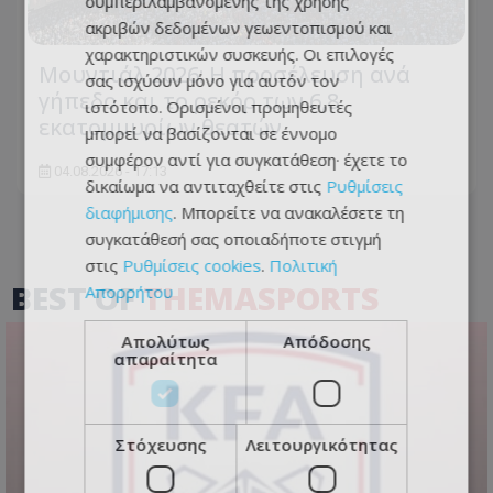
συμπεριλαμβανομένης της χρήσης
ακριβών δεδομένων γεωεντοπισμού και
χαρακτηριστικών συσκευής. Οι επιλογές
Μουντιάλ 2026: Η προσέλευση ανά
σας ισχύουν μόνο για αυτόν τον
γήπεδο και το ρεκόρ των 6,8
ιστότοπο. Ορισμένοι προμηθευτές
εκατομμυρίων θεατών
μπορεί να βασίζονται σε έννομο
συμφέρον αντί για συγκατάθεση· έχετε το
04.08.2026 - 17:13
δικαίωμα να αντιταχθείτε στις
Ρυθμίσεις
διαφήμισης
. Μπορείτε να ανακαλέσετε τη
συγκατάθεσή σας οποιαδήποτε στιγμή
στις
Ρυθμίσεις cookies
.
Πολιτική
BEST OF
THEMASPORTS
Απορρήτου
Απολύτως
Απόδοσης
απαραίτητα
Στόχευσης
Λειτουργικότητας