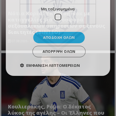
Μη ταξινομημένα
Νότια Κορέα: Υπόθεση-σοκ με
καταγγελίες για προσφορά
σεξουαλικών υπηρεσιών σε ξένους
διαιτητές (BINTEO)
ΑΠΟΔΟΧΉ ΌΛΩΝ
07.08.2026 - 23:59
ΑΠΌΡΡΙΨΗ ΌΛΩΝ
ΕΜΦΆΝΙΣΗ ΛΕΠΤΟΜΕΡΕΙΏΝ
Κουλιεράκης, Ρόμα: Ο δέκατος
λύκος της αγέλης – Οι Έλληνες που