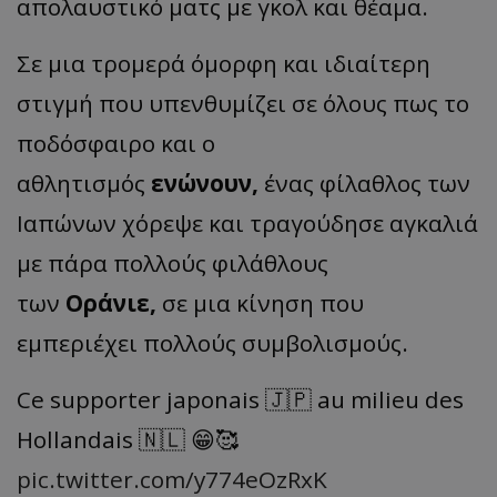
απολαυστικό ματς με γκολ και θέαμα.
Σε μια τρομερά όμορφη και ιδιαίτερη
στιγμή που υπενθυμίζει σε όλους πως το
ποδόσφαιρο και ο
αθλητισμός
ενώνουν,
ένας φίλαθλος των
Ιαπώνων χόρεψε και τραγούδησε αγκαλιά
με πάρα πολλούς φιλάθλους
των
Οράνιε,
σε μια κίνηση που
εμπεριέχει πολλούς συμβολισμούς.
Ce supporter japonais 🇯🇵 au milieu des
Hollandais 🇳🇱 😁🥰
pic.twitter.com/y774eOzRxK