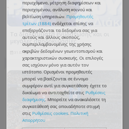
περιεχόμενο, μέτρηση διαφημίσεων και
περιεχομένου, ανάλυση κοινού και
βελτίωση υπηρεσιών.
Προμηθευτές
τρίτων (1884)
ενδέχεται επίσης να
επεξεργάζονται τα δεδομένα σας για
Τα διαλείμματα ενυδάτωσης και οι
αυτούς και άλλους σκοπούς,
μεγάλες αποδοκιμασίες
συμπεριλαμβανομένης της χρήσης
ακριβών δεδομένων γεωεντοπισμού και
31.07.2026 - 13:55
χαρακτηριστικών συσκευής. Οι επιλογές
σας ισχύουν μόνο για αυτόν τον
ιστότοπο. Ορισμένοι προμηθευτές
μπορεί να βασίζονται σε έννομο
συμφέρον αντί για συγκατάθεση· έχετε το
δικαίωμα να αντιταχθείτε στις
Ρυθμίσεις
διαφήμισης
. Μπορείτε να ανακαλέσετε τη
συγκατάθεσή σας οποιαδήποτε στιγμή
στις
Ρυθμίσεις cookies
.
Πολιτική
Απορρήτου