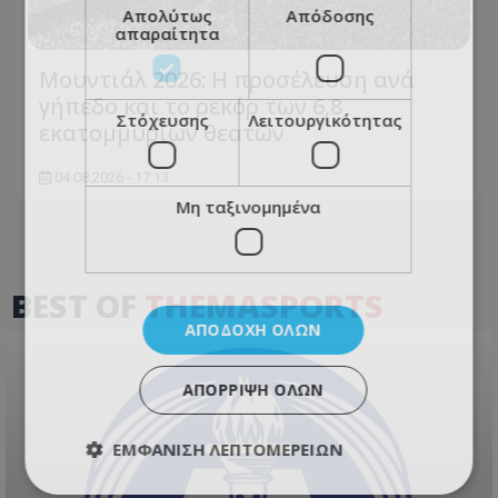
Απολύτως
Απόδοσης
απαραίτητα
Μουντιάλ 2026: Η προσέλευση ανά
γήπεδο και το ρεκόρ των 6,8
Στόχευσης
Λειτουργικότητας
εκατομμυρίων θεατών
04.08.2026 - 17:13
Μη ταξινομημένα
BEST OF
THEMASPORTS
ΑΠΟΔΟΧΉ ΌΛΩΝ
ΑΠΌΡΡΙΨΗ ΌΛΩΝ
ΕΜΦΆΝΙΣΗ ΛΕΠΤΟΜΕΡΕΙΏΝ