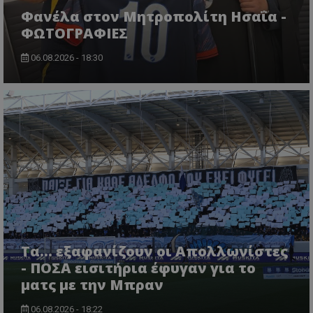
Φανέλα στον Μητροπολίτη Ησαΐα -
ΦΩΤΟΓΡΑΦΙΕΣ
06.08.2026 - 18:30
Τα... εξαφανίζουν οι Απολλωνίστες
- ΠΟΣΑ εισιτήρια έφυγαν για το
ματς με την Μπραν
06.08.2026 - 18:22