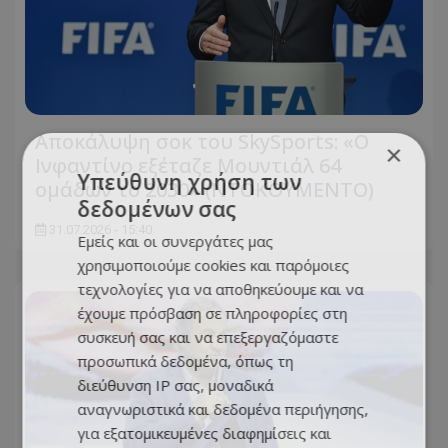
Αποκάλυψη σοκ του SkySports: «O
×
Ινφαντίνο εξέταζε Μουντιάλ 64
Υπεύθυνη χρήση των
ομάδων το 2030» (ΝΤΟΚΟΥΜΕΝΤΟ)
δεδομένων σας
31.07.2026 - 15:40
Εμείς και οι συνεργάτες μας
χρησιμοποιούμε cookies και παρόμοιες
τεχνολογίες για να αποθηκεύουμε και να
έχουμε πρόσβαση σε πληροφορίες στη
συσκευή σας και να επεξεργαζόμαστε
προσωπικά δεδομένα, όπως τη
διεύθυνση IP σας, μοναδικά
αναγνωριστικά και δεδομένα περιήγησης,
για εξατομικευμένες διαφημίσεις και