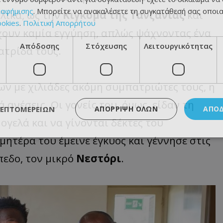
ιαφήμισης
. Μπορείτε να ανακαλέσετε τη συγκατάθεσή σας οποι
λικά, ως την
Κιγκόμα της Τανζανίας
και
ookies
.
Πολιτική Απορρήτου
έχουν καμία εγγύηση, απλώς ψάχνοντας ένα
Απόδοσης
Στόχευσης
Λειτουργικότητας
ατρίδα τους.
ν με χιλιάδες ακόμη συμπατριώτες τους, η
 ανέσεις. Οι γονείς του, όμως, είδαν τη
ΛΕΠΤΟΜΕΡΕΙΏΝ
ΑΠΌΡΡΙΨΗ ΌΛΩΝ
ΑΠΟ
ογελά και να γίνονται δέκτες του
ητέρα του έμεινε έγκυος και γέννησε στις
πεδο, τον μικρό
Νεστόρι
.