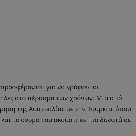
 προσφέρονται για να γράφονται
τηλες στο πέρασμα των χρόνων. Μια από
ρηση της Αυστραλίας με την Τουρκία, όπου
και το όνομά του ακούστηκε πιο δυνατά σε