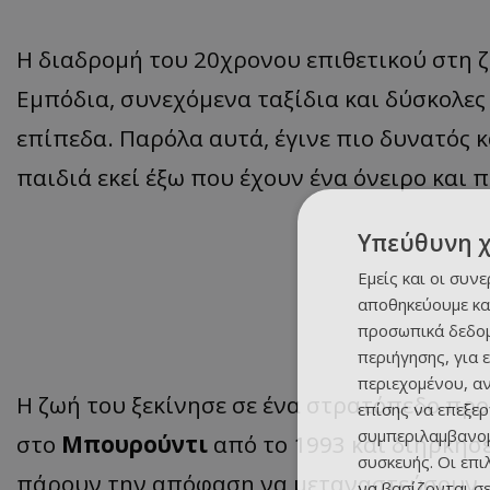
Η διαδρομή του 20χρονου επιθετικού στη ζ
Εμπόδια, συνεχόμενα ταξίδια και δύσκολες
επίπεδα. Παρόλα αυτά, έγινε πιο δυνατός 
παιδιά εκεί έξω που έχουν ένα όνειρο και
Υπεύθυνη 
Εμείς και οι συν
αποθηκεύουμε κα
προσωπικά δεδομ
περιήγησης, για 
περιεχομένου, α
Η ζωή του ξεκίνησε σε ένα στρατόπεδο πρ
επίσης να επεξε
συμπεριλαμβανομ
στο
Μπουρούντι
από το 1993 και διήρκησε
συσκευής. Οι επ
πάρουν την απόφαση να μεταναστεύσουν. 
να βασίζονται σε