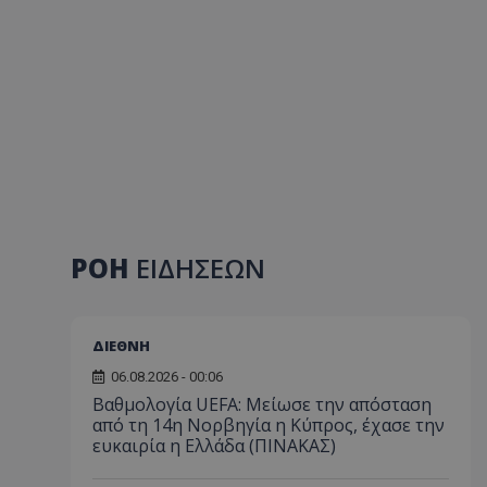
ΡΟΗ
ΕΙΔΗΣΕΩΝ
ΔΙΕΘΝΗ
06.08.2026 - 00:06
Βαθμολογία UEFA: Μείωσε την απόσταση
από τη 14η Νορβηγία η Κύπρος, έχασε την
ευκαιρία η Ελλάδα (ΠΙΝΑΚΑΣ)