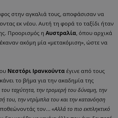
έφος στην αγκαλιά τους, αποφάσισαν να
ντας εκ νέου. Αυτή τη φορά το ταξίδι ήταν
ης. Προορισμός η
Αυστραλία
, όπου αρχικά
 έκαναν ακόμη μία «μετακόμιση», ώστε να
του
Νεστόρι Ιρανκούντα
έγινε από τους
 κάνει το βήμα για την ακαδημία της
ή του ταχύτητα, την τρομερή του δύναμη, την
σή του, την ντρίμπλα του και την κατανόηση
 αποθεώνοντάς τον…
«Αλλά το πιο εκπληκτικό