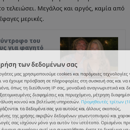
το τελειώσει. Μεγάλος και αργός, καμία από
έφαγες μερικές.
σύντροφο του
ους για φαγητό
χρήση των δεδομένων σας
 με καταγωγή από το
εργάτες μας χρησιμοποιούμε cookies και παρόμοιες τεχνολογίες 
ι να έχουμε πρόσβαση σε πληροφορίες στη συσκευή σας και να
ένα, όπως τη διεύθυνση IP σας, μοναδικά αναγνωριστικά και 
εξατομικευμένες διαφημίσεις και περιεχόμενο, μέτρηση διαφημίσ
θα είναι καλό. Σε αγαπώ 25 είμαι τόσο
νάλυση κοινού και βελτίωση υπηρεσιών.
Προμηθευτές τρίτων (1
ό ότι είσαι. Είσαι μοναδικός,
ργάζονται τα δεδομένα σας για αυτούς και άλλους σκοπούς,
ένης της χρήσης ακριβών δεδομένων γεωεντοπισμού και χαρακ
Η επίδρασή σου είναι εξαιρετική, μην το
ιλογές σας ισχύουν μόνο για αυτόν τον ιστότοπο. Ορισμένοι πρ
 έννομο συμφέρον αντί για συγκατάθεση· έχετε το δικαίωμα να