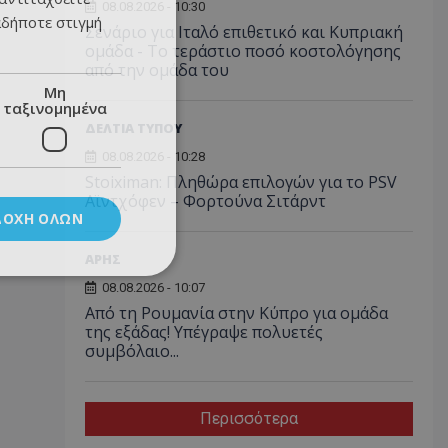
08.08.2026 - 10:30
αδήποτε στιγμή
Σενάριο για Ιταλό επιθετικό και Κυπριακή
ομάδα - Το τεράστιο ποσό κοστολόγησης
από την ομάδα του
Μη
ταξινομημένα
ΔΕΛΤΙΑ ΤΥΠΟΥ
08.08.2026 - 10:28
Stoiximan: Πληθώρα επιλογών για το PSV
Αϊντχόφεν – Φορτούνα Σιτάρντ
ΔΟΧΉ ΌΛΩΝ
ΑΡΗΣ
08.08.2026 - 10:07
Από τη Ρουμανία στην Κύπρο για ομάδα
της εξάδας! Υπέγραψε πολυετές
συμβόλαιο...
Περισσότερα