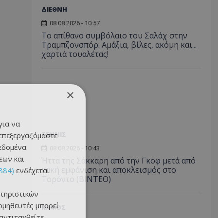
ΔΙΕΘΝΗ
08.08.2026 - 10:57
Το απίθανο συμβόλαιο του Σαλάχ στην
Τραμπζονσπόρ: Αμάξια, βίλες, ακόμη και...
χαρτιά τουαλέτας!
×
για να
ΤΕΝΝΙΣ
 επεξεργαζόμαστε
δεδομένα
08.08.2026 - 10:43
εων και
Ήττα της Σάκκαρη από την Γκοφ μετά από
κακή εμφάνιση και αποκλεισμός στο
884)
ενδέχεται
Τορόντο (ΒΙΝΤΕΟ)
τηριστικών
ομηθευτές μπορεί
ΠΑΦΟΣ
 αντιταχθείτε