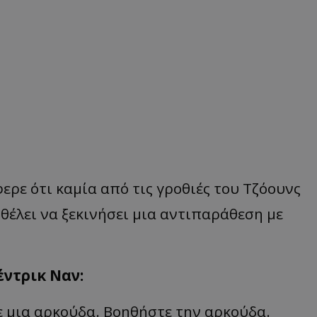
ερε ότι καμία από τις γροθιές του Τζόουνς
 θέλει να ξεκινήσει μια αντιπαράθεση με
έντρικ Ναν:
με μια αρκούδα. Βοηθήστε την αρκούδα.