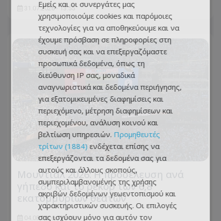
Εμείς και οι συνεργάτες μας
31.07.2026 - 13:55
χρησιμοποιούμε cookies και παρόμοιες
τεχνολογίες για να αποθηκεύουμε και να
έχουμε πρόσβαση σε πληροφορίες στη
συσκευή σας και να επεξεργαζόμαστε
προσωπικά δεδομένα, όπως τη
διεύθυνση IP σας, μοναδικά
αναγνωριστικά και δεδομένα περιήγησης,
για εξατομικευμένες διαφημίσεις και
περιεχόμενο, μέτρηση διαφημίσεων και
περιεχομένου, ανάλυση κοινού και
βελτίωση υπηρεσιών.
Προμηθευτές
τρίτων (1884)
ενδέχεται επίσης να
επεξεργάζονται τα δεδομένα σας για
αυτούς και άλλους σκοπούς,
Μουντιάλ 2026: Η προσέλευση ανά
συμπεριλαμβανομένης της χρήσης
γήπεδο και το ρεκόρ των 6,8
ακριβών δεδομένων γεωεντοπισμού και
εκατομμυρίων θεατών
χαρακτηριστικών συσκευής. Οι επιλογές
σας ισχύουν μόνο για αυτόν τον
04.08.2026 - 17:13