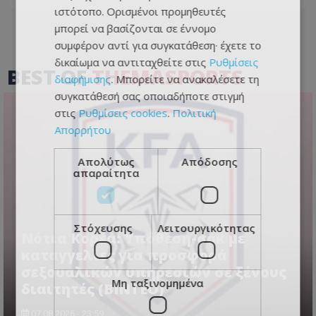
ιστότοπο. Ορισμένοι προμηθευτές
μπορεί να βασίζονται σε έννομο
συμφέρον αντί για συγκατάθεση· έχετε το
δικαίωμα να αντιταχθείτε στις
Ρυθμίσεις
BEST OF
THEMASPORTS
διαφήμισης
. Μπορείτε να ανακαλέσετε τη
συγκατάθεσή σας οποιαδήποτε στιγμή
στις
Ρυθμίσεις cookies
.
Πολιτική
Απορρήτου
Απολύτως
Απόδοσης
απαραίτητα
Στόχευσης
Λειτουργικότητας
Νότια Κορέα: Υπόθεση-σοκ με
καταγγελίες για προσφορά
σεξουαλικών υπηρεσιών σε ξένους
Μη ταξινομημένα
διαιτητές (BINTEO)
07.08.2026 - 23:59