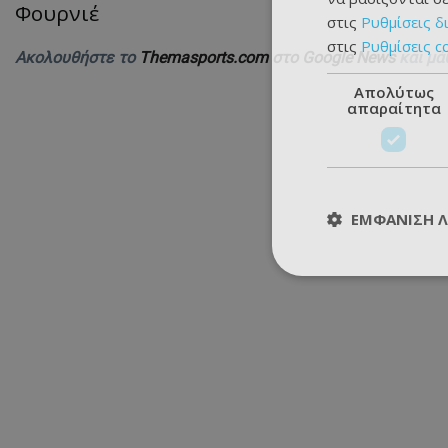
Φουρνιέ
στις
Ρυθμίσεις δ
στις
Ρυθμίσεις c
Ακολουθήστε το
Themasports.com στο Google News
και μά
Απολύτως
απαραίτητα
ΕΜΦΆΝΙΣΗ 