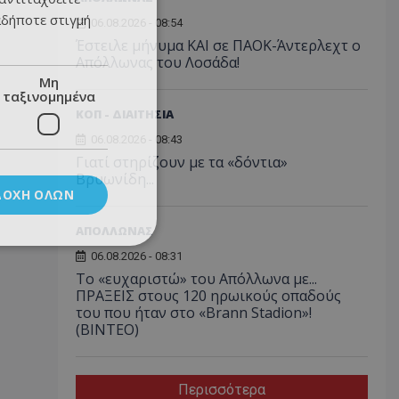
αδήποτε στιγμή
06.08.2026 - 08:54
Έστειλε μήνυμα ΚΑΙ σε ΠΑΟΚ-Άντερλεχτ ο
Απόλλωνας του Λοσάδα!
Μη
ταξινομημένα
ΚΟΠ - ΔΙΑΙΤΗΣΙΑ
06.08.2026 - 08:43
Γιατί στηρίζουν με τα «δόντια»
Βρυωνίδη...
ΔΟΧΉ ΌΛΩΝ
ΑΠΟΛΛΩΝΑΣ
06.08.2026 - 08:31
Το «ευχαριστώ» του Απόλλωνα με...
ΠΡΑΞΕΙΣ στους 120 ηρωικούς οπαδούς
του που ήταν στο «Brann Stadion»!
(ΒΙΝΤΕΟ)
Περισσότερα