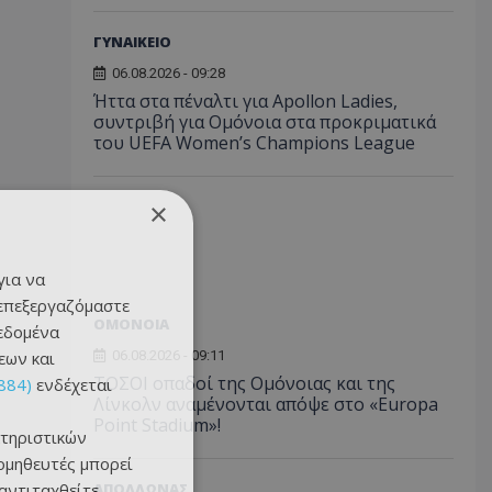
ΓΥΝΑΙΚΕΙΟ
06.08.2026 - 09:28
Ήττα στα πέναλτι για Apollon Ladies,
συντριβή για Ομόνοια στα προκριματικά
του UEFA Women’s Champions League
×
για να
 επεξεργαζόμαστε
ΟΜΟΝΟΙΑ
δεδομένα
εων και
06.08.2026 - 09:11
ΤΟΣΟΙ οπαδοί της Ομόνοιας και της
884)
ενδέχεται
Λίνκολν αναμένονται απόψε στο «Europa
Point Stadium»!
τηριστικών
ομηθευτές μπορεί
 αντιταχθείτε
ΑΠΟΛΛΩΝΑΣ