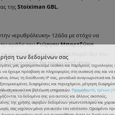
τας της
Stoiximan GBL.
στην «ερυθρόλευκη» 12άδα με στόχο να
την ομάδα του
Γιώργου Μπαρτζώκα
.
 τενοντίτιδας που τον ταλαιπωρεί δεν του
χρήση των δεδομένων σας
 ο Ολυμπιακός θα αγωνιστεί στον
εργάτες μας χρησιμοποιούμε cookies και παρόμοιες τεχνολογίες 
ι να έχουμε πρόσβαση σε πληροφορίες στη συσκευή σας και να
ένα, όπως τη διεύθυνση IP σας, μοναδικά αναγνωριστικά και 
εξατομικευμένες διαφημίσεις και περιεχόμενο, μέτρηση διαφημίσ
το Game 5:
Τόμας Γουόκαπ, Τάισον
νάλυση κοινού και βελτίωση υπηρεσιών.
Προμηθευτές τρίτων (1
ργάζονται τα δεδομένα σας για αυτούς και άλλους σκοπούς,
εζένκοβ, Κώστας Παπανικολάου, Όμηρος
ένης της χρήσης ακριβών δεδομένων γεωεντοπισμού και χαρακ
νοφ, Κόρι Τζόσεφ, Ταϊρίκ Τζόουνς, Εβάν
ιλογές σας ισχύουν μόνο για αυτόν τον ιστότοπο. Ορισμένοι πρ
 έννομο συμφέρον αντί για συγκατάθεση· έχετε το δικαίωμα να