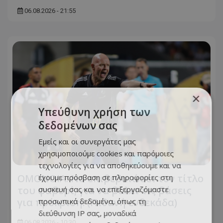
06.08.2026 - 21:55
×
Υπεύθυνη χρήση των
δεδομένων σας
Εμείς και οι συνεργάτες μας
χρησιμοποιούμε cookies και παρόμοιες
τεχνολογίες για να αποθηκεύουμε και να
ΟΜΟΝΟΙΑ: Να επιβεβαιώσει τον τίτλο
έχουμε πρόσβαση σε πληροφορίες στη
του φαβορί, για να βάλει τις βάσεις
συσκευή σας και να επεξεργαζόμαστε
για πρόκριση! (Πιθανή ενδεκάδα)
προσωπικά δεδομένα, όπως τη
διεύθυνση IP σας, μοναδικά
06.08.2026 - 10:30