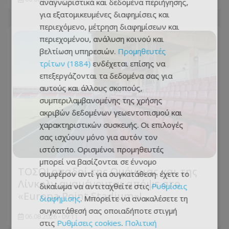
αναγνωριστικά και δεδομένα περιήγησης,
για εξατομικευμένες διαφημίσεις και
περιεχόμενο, μέτρηση διαφημίσεων και
περιεχομένου, ανάλυση κοινού και
βελτίωση υπηρεσιών.
Προμηθευτές
τρίτων (1884)
ενδέχεται επίσης να
επεξεργάζονται τα δεδομένα σας για
αυτούς και άλλους σκοπούς,
συμπεριλαμβανομένης της χρήσης
ακριβών δεδομένων γεωεντοπισμού και
χαρακτηριστικών συσκευής. Οι επιλογές
σας ισχύουν μόνο για αυτόν τον
ιστότοπο. Ορισμένοι προμηθευτές
μπορεί να βασίζονται σε έννομο
ΤΟΣΟΙ οπαδοί της Ομόνοιας και της
συμφέρον αντί για συγκατάθεση· έχετε το
Λίνκολν αναμένονται απόψε στο
δικαίωμα να αντιταχθείτε στις
Ρυθμίσεις
«Europa Point Stadium»!
διαφήμισης
. Μπορείτε να ανακαλέσετε τη
συγκατάθεσή σας οποιαδήποτε στιγμή
06.08.2026 - 09:11
στις
Ρυθμίσεις cookies
.
Πολιτική