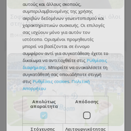
αυτούς και άλλους σκοπούς,
συμπεριλαμβανομένης της χρήσης
Σοφοκλέους: «Είμαστε αισιόδοξοι όλοι
ακριβών δεδομένων γεωεντοπισμού και
στην Πάφο»
χαρακτηριστικών συσκευής. Οι επιλογές
σας ισχύουν μόνο για αυτόν τον
04.08.2026 - 17:24
ιστότοπο. Ορισμένοι προμηθευτές
μπορεί να βασίζονται σε έννομο
συμφέρον αντί για συγκατάθεση· έχετε το
δικαίωμα να αντιταχθείτε στις
Ρυθμίσεις
διαφήμισης
. Μπορείτε να ανακαλέσετε τη
συγκατάθεσή σας οποιαδήποτε στιγμή
στις
Ρυθμίσεις cookies
.
Πολιτική
Απορρήτου
Απολύτως
Απόδοσης
απαραίτητα
Στόχευσης
Λειτουργικότητας