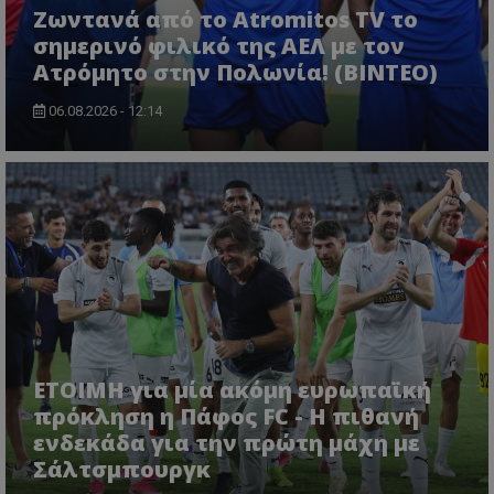
Ζωντανά από το Atromitos TV το
σημερινό φιλικό της ΑΕΛ με τον
Ατρόμητο στην Πολωνία! (ΒΙΝΤΕΟ)
06.08.2026 - 12:14
ΕΤΟΙΜΗ για μία ακόμη ευρωπαϊκή
πρόκληση η Πάφος FC - Η πιθανή
ενδεκάδα για την πρώτη μάχη με
Σάλτσμπουργκ