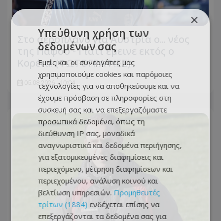
×
Υπεύθυνη χρήση των
Στο αεροπλάνο για Αυστρία ο... νέος
δεδομένων σας
της Πάφου - Γιατί έμεινε εκτός ο
Κορέια! (ΦΩΤΟΓΡΑΦΙΕΣ)
Εμείς και οι συνεργάτες μας
χρησιμοποιούμε cookies και παρόμοιες
05.08.2026 - 10:04
τεχνολογίες για να αποθηκεύουμε και να
έχουμε πρόσβαση σε πληροφορίες στη
συσκευή σας και να επεξεργαζόμαστε
προσωπικά δεδομένα, όπως τη
διεύθυνση IP σας, μοναδικά
αναγνωριστικά και δεδομένα περιήγησης,
για εξατομικευμένες διαφημίσεις και
περιεχόμενο, μέτρηση διαφημίσεων και
περιεχομένου, ανάλυση κοινού και
βελτίωση υπηρεσιών.
Προμηθευτές
τρίτων (1884)
ενδέχεται επίσης να
επεξεργάζονται τα δεδομένα σας για