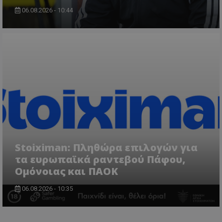
06.08.2026 - 10:44
Stoiximan: Πληθώρα επιλογών για
τα ευρωπαϊκά ραντεβού Πάφου,
Ομόνοιας και ΠΑΟΚ
06.08.2026 - 10:35