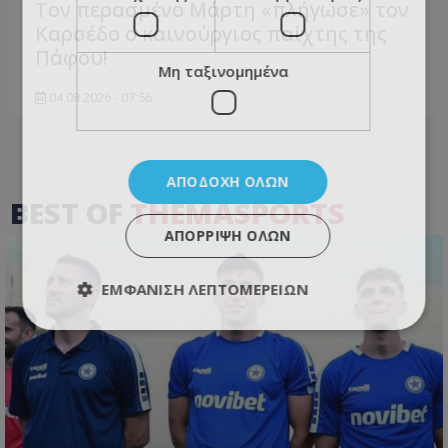
Τον περασμένο Μάρτη «πλήγωσε» τον
Καρσέδο ο καινούργιος παίχτης της
Πάφου!
Μη ταξινομημένα
04.08.2026 - 07:56
ΑΠΟΔΟΧΉ ΌΛΩΝ
BEST OF
THEMASPORTS
ΑΠΌΡΡΙΨΗ ΌΛΩΝ
ΕΜΦΆΝΙΣΗ ΛΕΠΤΟΜΕΡΕΙΏΝ