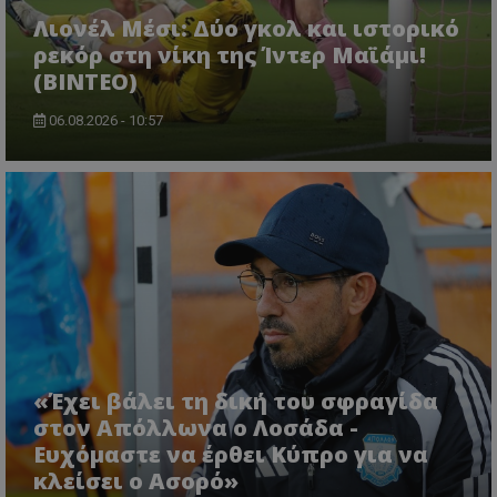
Λιονέλ Μέσι: Δύο γκολ και ιστορικό
ρεκόρ στη νίκη της Ίντερ Μαϊάμι!
(ΒΙΝΤΕΟ)
06.08.2026 - 10:57
«Έχει βάλει τη δική του σφραγίδα
στον Απόλλωνα ο Λοσάδα -
Ευχόμαστε να έρθει Κύπρο για να
κλείσει ο Ασορό»