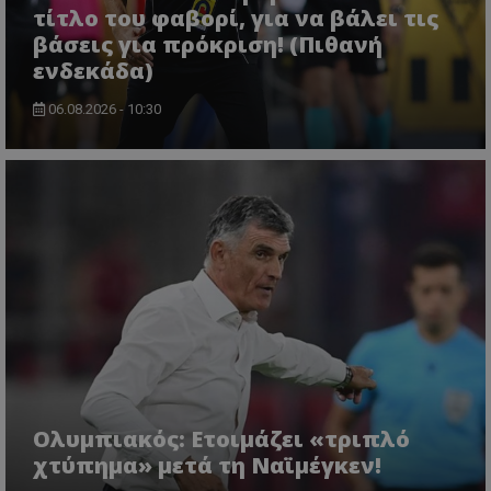
τίτλο του φαβορί, για να βάλει τις
βάσεις για πρόκριση! (Πιθανή
ενδεκάδα)
06.08.2026 - 10:30
Ολυμπιακός: Ετοιμάζει «τριπλό
χτύπημα» μετά τη Ναϊμέγκεν!