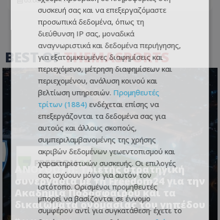
05.08.2026 - 13:29
συσκευή σας και να επεξεργαζόμαστε
προσωπικά δεδομένα, όπως τη
διεύθυνση IP σας, μοναδικά
αναγνωριστικά και δεδομένα περιήγησης,
BEST OF
THEMASPORTS
για εξατομικευμένες διαφημίσεις και
περιεχόμενο, μέτρηση διαφημίσεων και
περιεχομένου, ανάλυση κοινού και
βελτίωση υπηρεσιών.
Προμηθευτές
τρίτων (1884)
ενδέχεται επίσης να
επεξεργάζονται τα δεδομένα σας για
αυτούς και άλλους σκοπούς,
συμπεριλαμβανομένης της χρήσης
ακριβών δεδομένων γεωεντοπισμού και
χαρακτηριστικών συσκευής. Οι επιλογές
ΑΝΟΡΘΩΣΗ: Τριετής στρατηγική
σας ισχύουν μόνο για αυτόν τον
συνεργασία με τη Freedom24 για την
ιστότοπο. Ορισμένοι προμηθευτές
Ακαδημία Ποδοσφαίρου και τα
μπορεί να βασίζονται σε έννομο
δικαιώματα ονομασίας του γηπέδου
συμφέρον αντί για συγκατάθεση· έχετε το