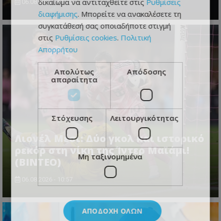
δικαίωμα να αντιταχθείτε στις
Ρυθμίσεις
06.08.2026 - 11:10
διαφήμισης
. Μπορείτε να ανακαλέσετε τη
συγκατάθεσή σας οποιαδήποτε στιγμή
στις
Ρυθμίσεις cookies
.
Πολιτική
Απορρήτου
Απολύτως
Απόδοσης
απαραίτητα
Στόχευσης
Λειτουργικότητας
Λιονέλ Μέσι: Δύο γκολ και ιστορικό
ρεκόρ στη νίκη της Ίντερ Μαϊάμι!
Μη ταξινομημένα
(ΒΙΝΤΕΟ)
06.08.2026 - 10:57
ΑΠΟΔΟΧΉ ΌΛΩΝ