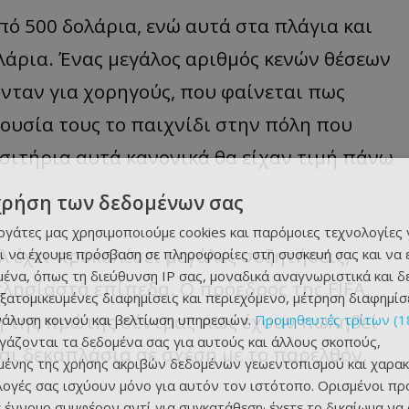
πό 500 δολάρια, ενώ αυτά στα πλάγια και
λάρια. Ένας μεγάλος αριθμός κενών θέσεων
νταν για χορηγούς, που φαίνεται πως
ουσία τους το παιχνίδι στην πόλη που
σιτήρια αυτά κανονικά θα είχαν τιμή πάνω
χρήση των δεδομένων σας
εργάτες μας χρησιμοποιούμε cookies και παρόμοιες τεχνολογίες 
 έχει προκαλέσει μεγάλες συζητήσεις,
ι να έχουμε πρόσβαση σε πληροφορίες στη συσκευή σας και να
ένα, όπως τη διεύθυνση IP σας, μοναδικά αναγνωριστικά και 
λησίαστα επίπεδα. Ο πρόεδρος της FIFA,
εξατομικευμένες διαφημίσεις και περιεχόμενο, μέτρηση διαφημίσ
ή της πρώτης σέντρας πως έχουν πωληθεί
νάλυση κοινού και βελτίωση υπηρεσιών.
Προμηθευτές τρίτων (1
ργάζονται τα δεδομένα σας για αυτούς και άλλους σκοπούς,
αι δεκαπλάσια σε σχέση με το παρελθόν.
ένης της χρήσης ακριβών δεδομένων γεωεντοπισμού και χαρακ
ιλογές σας ισχύουν μόνο για αυτόν τον ιστότοπο. Ορισμένοι πρ
 έννομο συμφέρον αντί για συγκατάθεση· έχετε το δικαίωμα να