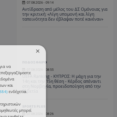
07.08.2026 - 09:14
Αντίδραση από μέλος του ΔΣ Ομόνοιας για
την κριτική: «Λίγη υπομονή και λίγη
ταπεινότητα δεν έβλαψαν ποτέ κανέναν»
×
ΠΟΔΟΣΦΑΙΡΟ
για να
07.08.2026 - 08:55
 επεξεργαζόμαστε
UEFA Ranking - ΚΥΠΡΟΣ: Η μάχη για την
δεδομένα
14η και την 15η θέση - Κέρδος απέναντι
εων και
στη Νορβηγία, προειδοποίηση από την
Ελβετία
884)
ενδέχεται
τηριστικών
SPORTS PLUS
ομηθευτές μπορεί
07.08.2026 - 08:26
 αντιταχθείτε