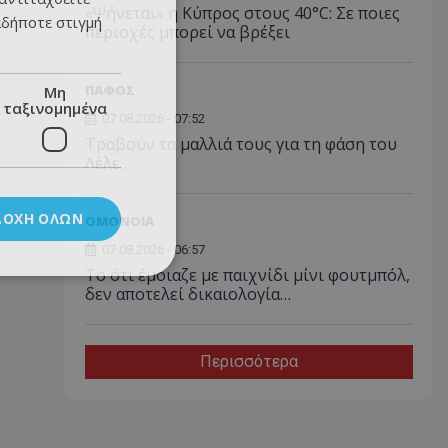
«Ψήνεται» η Κύπρος στους 40°C: Σε ποιες
αδήποτε στιγμή
περιοχές μπορεί να βρέξει
ΠΑΦΟΣ
Μη
ταξινομημένα
07.08.2026 - 07:52
Τραβούν τα μαλλιά τους για τη φάση του
Λέλε…
ΔΟΧΉ ΌΛΩΝ
ΟΜΟΝΟΙΑ
07.08.2026 - 06:57
Το ότι έμοιαζε με παιχνίδι μίνι φουτμπόλ,
δεν αποτελεί δικαιολογία…
Περισσότερα