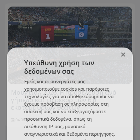
×
Υπεύθυνη χρήση των
δεδομένων σας
Εμείς και οι συνεργάτες μας
χρησιμοποιούμε cookies και παρόμοιες
Μουντιάλ 2026: Η προσέλευση ανά
τεχνολογίες για να αποθηκεύουμε και να
γήπεδο και το ρεκόρ των 6,8
έχουμε πρόσβαση σε πληροφορίες στη
εκατομμυρίων θεατών
συσκευή σας και να επεξεργαζόμαστε
προσωπικά δεδομένα, όπως τη
04.08.2026 - 17:13
διεύθυνση IP σας, μοναδικά
αναγνωριστικά και δεδομένα περιήγησης,