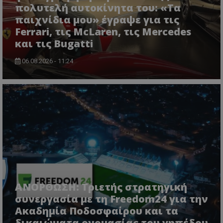
πολυτελή αυτοκίνητα του: «Τα
παιχνίδια μου» έγραψε για τις
Ferrari, τις McLaren, τις Mercedes
και τις Bugatti
06.08.2026 - 11:24
ΑΝΟΡΘΩΣΗ: Τριετής στρατηγική
συνεργασία με τη Freedom24 για την
Ακαδημία Ποδοσφαίρου και τα
δικαιώματα ονομασίας του γηπέδου