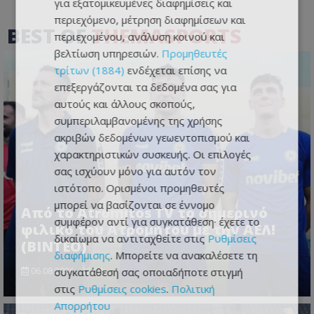
για εξατομικευμένες διαφημίσεις και
περιεχόμενο, μέτρηση διαφημίσεων και
BEST OF
THEMASPORTS
περιεχομένου, ανάλυση κοινού και
βελτίωση υπηρεσιών.
Προμηθευτές
τρίτων (1884)
ενδέχεται επίσης να
επεξεργάζονται τα δεδομένα σας για
αυτούς και άλλους σκοπούς,
συμπεριλαμβανομένης της χρήσης
ακριβών δεδομένων γεωεντοπισμού και
χαρακτηριστικών συσκευής. Οι επιλογές
σας ισχύουν μόνο για αυτόν τον
ιστότοπο. Ορισμένοι προμηθευτές
μπορεί να βασίζονται σε έννομο
Από το Atromitos TV το σημερινό
συμφέρον αντί για συγκατάθεση· έχετε το
φιλικό του Ατρομήτου με την ΑΕΛ!
δικαίωμα να αντιταχθείτε στις
Ρυθμίσεις
(ΒΙΝΤΕΟ)
διαφήμισης
. Μπορείτε να ανακαλέσετε τη
συγκατάθεσή σας οποιαδήποτε στιγμή
06.08.2026 - 12:14
στις
Ρυθμίσεις cookies
.
Πολιτική
Απορρήτου