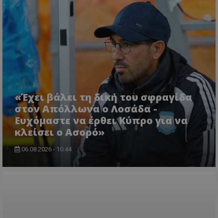
«Έχει βάλει τη δική του σφραγίδα
στον Απόλλωνα ο Λοσάδα -
Ευχόμαστε να έρθει Κύπρο για να
κλείσει ο Ασορό»
06.08.2026 - 10:44