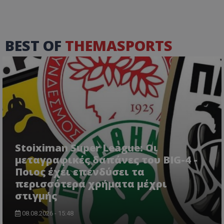
BEST OF
THEMASPORTS
Stoiximan Super League: Οι
μεταγραφικές δαπάνες του BIG-4 -
Ποιος έχει επενδύσει τα
περισσότερα χρήματα μέχρι
στιγμής
08.08.2026 - 15:48