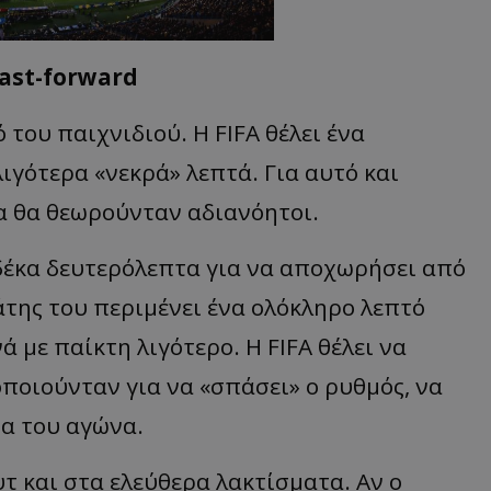
fast-forward
 του παιχνιδιού. Η FIFA θέλει ένα
ιγότερα «νεκρά» λεπτά. Για αυτό και
ια θα θεωρούνταν αδιανόητοι.
 δέκα δευτερόλεπτα για να αποχωρήσει από
άτης του περιμένει ένα ολόκληρο λεπτό
 με παίκτη λιγότερο. Η FIFA θέλει να
ποιούνταν για να «σπάσει» ο ρυθμός, να
ία του αγώνα.
τ και στα ελεύθερα λακτίσματα. Αν ο