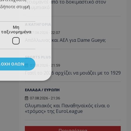
Ντιομαντέ από το δοκιμαστικό στον
αδήποτε στιγμή
Ολυμπιακό
Α ΚΑΤΗΓΟΡΙΑ
Μη
ταξινομημένα
07.08.2026 - 22:07
Απόλλωνας και ΑΕΛ για Dame Gueye;
SPORTS PLUS
ΔΟΧΉ ΌΛΩΝ
07.08.2026 - 21:59
Γιατί το 2026 αρχίζει να μοιάζει με το 1929
ΕΛΛΑΔΑ / ΕΥΡΩΠΗ
07.08.2026 - 21:36
Ολυμπιακός και Παναθηναϊκός είναι ο
«τρόμος» της EuroLeague
Περισσότερα