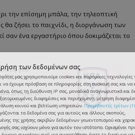
χρι την επίσημη μπάλα, την τηλεοπτική
ς θα ζήσει το παιχνίδι, η διοργάνωση των
εί σαν ένα εργαστήριο όπου δοκιμάζεται το
χρήση των δεδομένων σας
ελίες για
ε ξένους
εργάτες μας χρησιμοποιούμε cookies και παρόμοιες τεχνολογίες 
ι να έχουμε πρόσβαση σε πληροφορίες στη συσκευή σας και να
ένα, όπως τη διεύθυνση IP σας, μοναδικά αναγνωριστικά και 
ρέα, με επίκεντρο
εξατομικευμένες διαφημίσεις και περιεχόμενο, μέτρηση διαφημίσ
 διαιτητές.
νάλυση κοινού και βελτίωση υπηρεσιών.
Προμηθευτές τρίτων (1
ργάζονται τα δεδομένα σας για αυτούς και άλλους σκοπούς,
ένης της χρήσης ακριβών δεδομένων γεωεντοπισμού και χαρακ
τηρισμός του προέδρου της FIFA, ο οποίος
ιλογές σας ισχύουν μόνο για αυτόν τον ιστότοπο. Ορισμένοι πρ
 έννομο συμφέρον αντί για συγκατάθεση· έχετε το δικαίωμα να