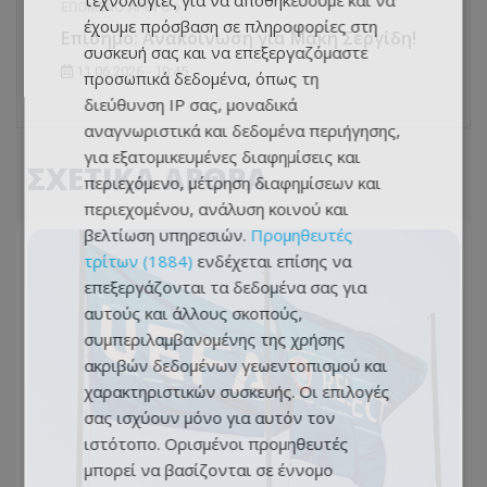
τεχνολογίες για να αποθηκεύουμε και να
ΕΠΌΜΕΝΟ ΆΡΘΡΟ
έχουμε πρόσβαση σε πληροφορίες στη
Επίσημο: Ανακοίνωση για Μάκη Σεργίδη!
συσκευή σας και να επεξεργαζόμαστε
11.06.2026 - 10:45
προσωπικά δεδομένα, όπως τη
διεύθυνση IP σας, μοναδικά
αναγνωριστικά και δεδομένα περιήγησης,
για εξατομικευμένες διαφημίσεις και
ΣΧΕΤΙΚΑ ΑΡΘΡΑ
περιεχόμενο, μέτρηση διαφημίσεων και
περιεχομένου, ανάλυση κοινού και
βελτίωση υπηρεσιών.
Προμηθευτές
τρίτων (1884)
ενδέχεται επίσης να
επεξεργάζονται τα δεδομένα σας για
αυτούς και άλλους σκοπούς,
συμπεριλαμβανομένης της χρήσης
ακριβών δεδομένων γεωεντοπισμού και
χαρακτηριστικών συσκευής. Οι επιλογές
σας ισχύουν μόνο για αυτόν τον
ιστότοπο. Ορισμένοι προμηθευτές
μπορεί να βασίζονται σε έννομο