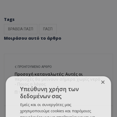
Tags
ΒΡΑΒΕΙΑ ΠΑΣΠ
ΠΑΣΠ
Μοιράσου αυτό το άρθρο
ΠΡΟΗΓΟΎΜΕΝΟ ΆΡΘΡΟ
Προσοχή καταναλωτές: Αυτές οι
περιοχές θα μείνουν σήμερα χωρίς νερό
×
- Ποιος ο λόγος
Υπεύθυνη χρήση των
11.06.2026 - 10:00
δεδομένων σας
Εμείς και οι συνεργάτες μας
χρησιμοποιούμε cookies και παρόμοιες