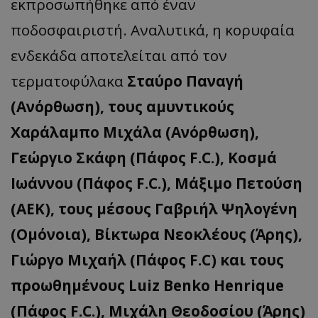
εκπροσωπήθηκε από έναν
ποδοσφαιριστή. Αναλυτικά, η κορυφαία
ενδεκάδα αποτελείται από τον
τερματοφύλακα
Σταύρο Παναγή
(Ανόρθωση), τους αμυντικούς
Χαράλαμπο Μιχάλα (Ανόρθωση),
Γεώργιο Σκάφη (Πάφος F.C.), Κοσμά
Ιωάννου (Πάφος F.C.), Μάξιμο Πετούση
(ΑΕΚ), τους μέσους Γαβριήλ Ψηλογένη
(Ομόνοια), Βίκτωρα Νεοκλέους (Άρης),
Γιώργο Μιχαήλ (Πάφος F.C) και τους
προωθημένους Luiz Benko Henrique
(Πάφος F.C.), Μιχάλη Θεοδοσίου (Άρης)