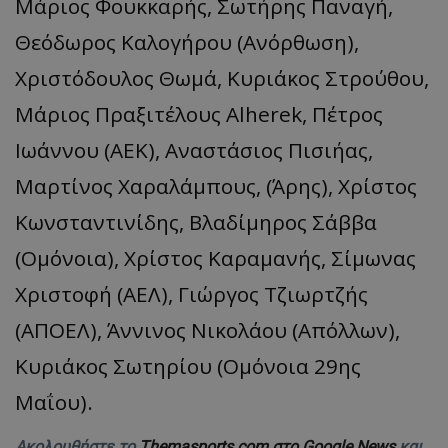
Μάριος Φουκκαρής, Σωτήρης Παναγή,
Θεόδωρος Καλογήρου (Ανόρθωση),
Χριστόδουλος Θωμά, Κυριάκος Στρούθου,
Μάριος Πραξιτέλους Alherek, Πέτρος
Ιωάννου (ΑΕΚ), Αναστάσιος Πισιήας,
Μαρτίνος Χαραλάμπους, (Άρης), Χρίστος
Κωνσταντινίδης, Βλαδίμηρος Σάββα
(Ομόνοια), Χρίστος Καραμανής, Σίμωνας
Χριστοφή (ΑΕΛ), Γιώργος Τζιωρτζής
(ΑΠΟΕΛ), Άννινος Νικολάου (Απόλλων),
Κυριάκος Σωτηρίου (Ομόνοια 29ης
Μαΐου).
Ακολουθήστε το
Themasports.com στο Google News
και