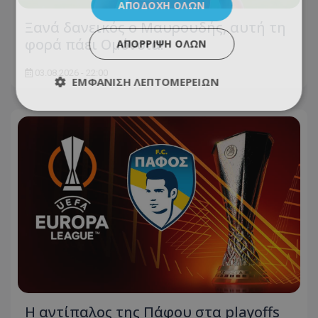
ΑΠΟΔΟΧΉ ΌΛΩΝ
Ξανά δανεικός ο Μαυρουδής, αυτή τη
φορά πάει Ομόνοια!
ΑΠΌΡΡΙΨΗ ΌΛΩΝ
03.08.2026 - 22:00
ΕΜΦΆΝΙΣΗ ΛΕΠΤΟΜΕΡΕΙΏΝ
Η αντίπαλος της Πάφου στα playoffs