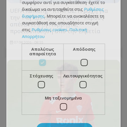
συμφέρον αντί για συγκατάθεση· έχετε το
δικαίωμα να αντιταχθείτε στις
Ρυθμίσεις
UEFA Ranking - ΚΥΠΡΟΣ: Η μάχη για
διαφήμισης
. Μπορείτε να ανακαλέσετε τη
την 14η και την 15η θέση - Κέρδος
συγκατάθεσή σας οποιαδήποτε στιγμή
απέναντι στη Νορβηγία,
στις
Ρυθμίσεις cookies
.
Πολιτική
προειδοποίηση από την Ελβετία
Απορρήτου
07.08.2026 - 08:55
Απολύτως
Απόδοσης
απαραίτητα
Στόχευσης
Λειτουργικότητας
Μη ταξινομημένα