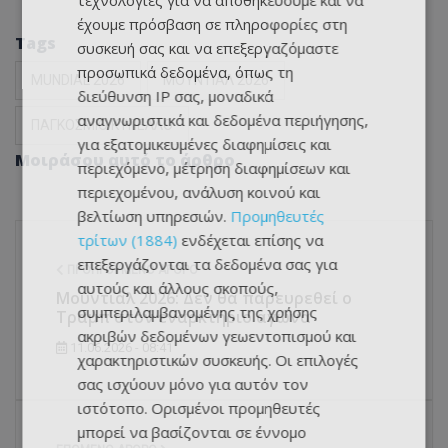
τεχνολογίες για να αποθηκεύουμε και να
έχουμε πρόσβαση σε πληροφορίες στη
Tags
συσκευή σας και να επεξεργαζόμαστε
προσωπικά δεδομένα, όπως τη
MUNDIAL 2026
ΜΟΥΝΤΙΑΛ 2026
διεύθυνση IP σας, μοναδικά
αναγνωριστικά και δεδομένα περιήγησης,
ΠΑΓΚΟΣΜΙΟ ΚΥΠΕΛΛΟ
για εξατομικευμένες διαφημίσεις και
Μοιράσου αυτό το άρθρο
περιεχόμενο, μέτρηση διαφημίσεων και
περιεχομένου, ανάλυση κοινού και
βελτίωση υπηρεσιών.
Προμηθευτές
τρίτων (1884)
ενδέχεται επίσης να
επεξεργάζονται τα δεδομένα σας για
ΠΡΟΗΓΟΎΜΕΝΟ ΆΡΘΡΟ
αυτούς και άλλους σκοπούς,
Μουντιάλ 2026: Δεν θα παρευρεθεί ο
συμπεριλαμβανομένης της χρήσης
Τραμπ στον εναρκτήριο αγώνα
ακριβών δεδομένων γεωεντοπισμού και
11.06.2026 - 08:41
χαρακτηριστικών συσκευής. Οι επιλογές
σας ισχύουν μόνο για αυτόν τον
ιστότοπο. Ορισμένοι προμηθευτές
μπορεί να βασίζονται σε έννομο