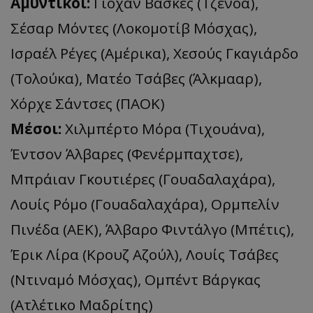
Αμυντικοί:
Γιόχαν Βάσκες (Τζένοα),
Σέσαρ Μόντες (Λοκομοτίβ Μόσχας),
Ισραέλ Ρέγες (Αμέρικα), Χεσούς Γκαγιάρδο
(Τολούκα), Ματέο Τσάβες (Άλκμααρ),
Χόρχε Σάντσες (ΠΑΟΚ)
Μέσοι:
Χιλμπέρτο Μόρα (Τιχουάνα),
Έντσον Άλβαρες (Φενέρμπαχτσε),
Μπράιαν Γκουτιέρες (Γουαδαλαχάρα),
Λουίς Ρόμο (Γουαδαλαχάρα), Ορμπελίν
Πινέδα (ΑΕΚ), Άλβαρο Φιντάλγο (Μπέτις),
Έρικ Λίρα (Κρουζ Αζούλ), Λουίς Τσάβες
(Ντιναμό Μόσχας), Ομπέντ Βάργκας
(Ατλέτικο Μαδρίτης)