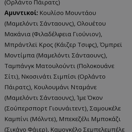
(Ορλάντο Πάιρατς)
Αμυντικοί:
Κουλίσο Μουντάου
(Μαμελόντι Σάνταουνς), Ολουέτου
Μακάνια (Φιλαδέλφεια Γιούνιον),
Μπράντλεϊ Κρος (Κάιζερ Τσιφς), Όμπρεϊ
Μοντίμπα (Μαμελόντι Σάνταουνς),
Ταμπάνγκ Ματουλούντι (Πολοκουάνε
Σίτι), Νκοσινάτι Σιμπίσι (Ορλάντο
Πάιρατς), Κουλουμάνι Νταμάνε
(Μαμελόντι Σάνταουνς), Ίμε Όκον
(Σούπερσπορτ Γιουνάιτεντ), Σαμουκέλε
Καμπίνι (Μόλντε), Μπεκεζέλι Μμποκάζι
(Σικάγο Φάιερ), Καμογκέλο Σεμπελεμπέλε