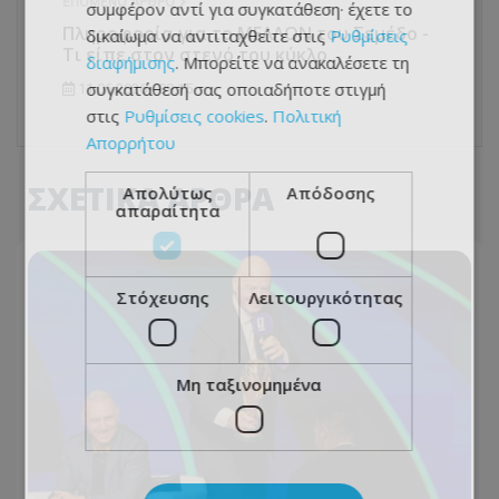
ΕΠΌΜΕΝΟ ΆΡΘΡΟ
συμφέρον αντί για συγκατάθεση· έχετε το
Πληροφορία για το ΜΕΛΛΟΝ του Σεμέδο -
δικαίωμα να αντιταχθείτε στις
Ρυθμίσεις
Τι είπε στον στενό του κύκλο...
διαφήμισης
. Μπορείτε να ανακαλέσετε τη
συγκατάθεσή σας οποιαδήποτε στιγμή
11.06.2026 - 09:15
στις
Ρυθμίσεις cookies
.
Πολιτική
Απορρήτου
ΣΧΕΤΙΚΑ ΑΡΘΡΑ
Απολύτως
Απόδοσης
απαραίτητα
Στόχευσης
Λειτουργικότητας
Μη ταξινομημένα