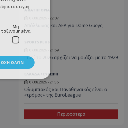
αδήποτε στιγμή
Α ΚΑΤΗΓΟΡΙΑ
07.08.2026 - 22:07
Απόλλωνας και ΑΕΛ για Dame Gueye;
Μη
ταξινομημένα
SPORTS PLUS
07.08.2026 - 21:59
Γιατί το 2026 αρχίζει να μοιάζει με το 1929
ΔΟΧΉ ΌΛΩΝ
ΕΛΛΑΔΑ / ΕΥΡΩΠΗ
07.08.2026 - 21:36
Ολυμπιακός και Παναθηναϊκός είναι ο
«τρόμος» της EuroLeague
Περισσότερα