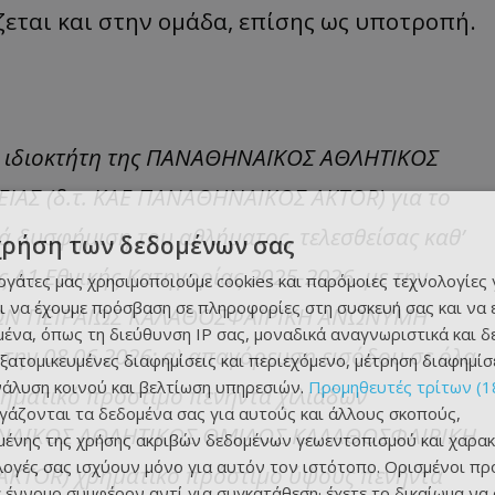
ζεται και στην ομάδα, επίσης ως υποτροπή.
ο, ιδιοκτήτη της ΠΑΝΑΘΗΝΑΪΚΟΣ ΑΘΛΗΤΙΚΟΣ
Σ (δ.τ. ΚΑΕ ΠΑΝΑΘΗΝΑΙΚΟΣ AKTOR) για το
 δυσφήμιση του αθλήματος, τελεσθείσας καθ’
χρήση των δεδομένων σας
Α1 Εθνικής Κατηγορίας 2025-2026, με την
εργάτες μας χρησιμοποιούμε cookies και παρόμοιες τεχνολογίες 
ι να έχουμε πρόσβαση σε πληροφορίες στη συσκευή σας και να
ΩΝ ΠΕΙΡΑΙΩΣ ΚΑΛΑΘΟΣΦΑΙΡΙΚΗ ΑΝΩΝΥΜΗ
ένα, όπως τη διεύθυνση IP σας, μοναδικά αναγνωριστικά και 
 την 08.06.2026: α) απαγόρευση εισόδου σε όλα
εξατομικευμένες διαφημίσεις και περιεχόμενο, μέτρηση διαφημίσ
νάλυση κοινού και βελτίωση υπηρεσιών.
Προμηθευτές τρίτων (1
χρηματικό πρόστιμο πενήντα χιλιάδων
ργάζονται τα δεδομένα σας για αυτούς και άλλους σκοπούς,
ΑΘΗΝΑΪΚΟΣ ΑΘΛΗΤΙΚΟΣ ΟΜΙΛΟΣ ΚΑΛΑΘΟΣΦΑΙΡΙΚΗ
ένης της χρήσης ακριβών δεδομένων γεωεντοπισμού και χαρακ
ιλογές σας ισχύουν μόνο για αυτόν τον ιστότοπο. Ορισμένοι πρ
KTOR) χρηματικό πρόστιμο ύψους πενήντα
 έννομο συμφέρον αντί για συγκατάθεση· έχετε το δικαίωμα να