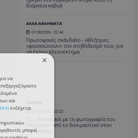
διάρκεια καβγά
ΑΛΛΑ ΑΘΛΗΜΑΤΑ
07.08.2026 - 22:44
Πρωτοφανές σκάνδαλο - Aθλήτριες
«φουσκώνουν» τον στηθόδεσμό τους για
να έχουν πλεονέκτημα
×
για να
 επεξεργαζόμαστε
δεδομένα
εων και
ΔΙΕΘΝΗ
884)
ενδέχεται
07.08.2026 - 22:22
Το... throwback με τη φωτογραφία του
τηριστικών
Ντιομαντέ από το δοκιμαστικό στον
ομηθευτές μπορεί
Ολυμπιακό
 αντιταχθείτε