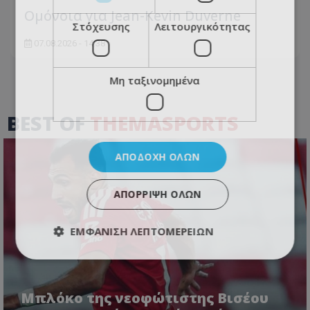
Ομόνοια για Jean-Kevin Duverne
Στόχευσης
Λειτουργικότητας
07.08.2026 - 14:38
Μη ταξινομημένα
BEST OF
THEMASPORTS
ΑΠΟΔΟΧΉ ΌΛΩΝ
ΑΠΌΡΡΙΨΗ ΌΛΩΝ
ΕΜΦΆΝΙΣΗ ΛΕΠΤΟΜΕΡΕΙΏΝ
Μπλόκο της νεοφώτιστης Βισέου