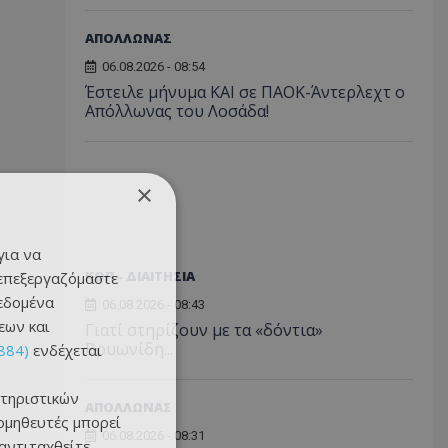
ΑΠΟΛΛΩΝΑΣ
06.08.2026 - 08:54
Έστειλε μήνυμα ΚΑΙ σε ΠΑΟΚ-Άντερλεχτ ο
Απόλλωνας του Λοσάδα!
×
για να
ΚΟΠ - ΔΙΑΙΤΗΣΙΑ
 επεξεργαζόμαστε
δεδομένα
06.08.2026 - 08:43
εων και
Γιατί στηρίζουν με τα «δόντια»
Βρυωνίδη...
884)
ενδέχεται
τηριστικών
ΑΠΟΛΛΩΝΑΣ
ομηθευτές μπορεί
06.08.2026 - 08:31
 αντιταχθείτε