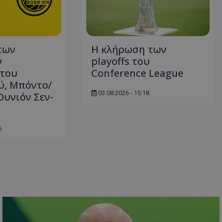
των
Η κλήρωση των
ν
playoffs του
 του
Conference League
ύ, Μπόντο/
03.08.2026 - 15:18
Ουνιόν Σεν-
5