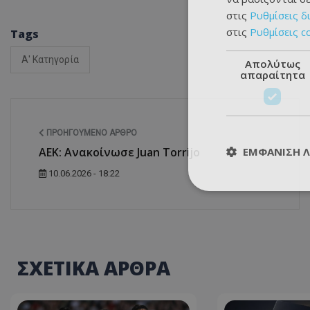
στις
Ρυθμίσεις δ
στις
Ρυθμίσεις c
Tags
Α' Κατηγορία
Απολύτως
απαραίτητα
ΠΡΟΗΓΟΎΜΕΝΟ ΆΡΘΡΟ
ΕΜΦΆΝΙΣΗ 
ΑΕΚ: Ανακοίνωσε Juan Torrijo
10.06.2026 - 18:22
ΣΧΕΤΙΚΑ ΑΡΘΡΑ