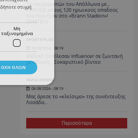
Το «ευχαριστώ» του Απόλλωνα με...
αδήποτε στιγμή
ΠΡΑΞΕΙΣ στους 120 ηρωικούς οπαδούς
του που ήταν στο «Brann Stadion»!
(ΒΙΝΤΕΟ)
Μη
ταξινομημένα
SPORTS PLUS
06.08.2026 - 08:19
Μεξικό: Εκτέλεσαν influencer σε ζωντανή
μετάδοση - Σοκαριστικό βίντεο
ΔΟΧΉ ΌΛΩΝ
ΠΑΡΑΣΚΗΝΙΟ
06.08.2026 - 08:19
Μας άρεσε το «κλείσιμο» της συνέντευξης
Λοσάδα…
Περισσότερα