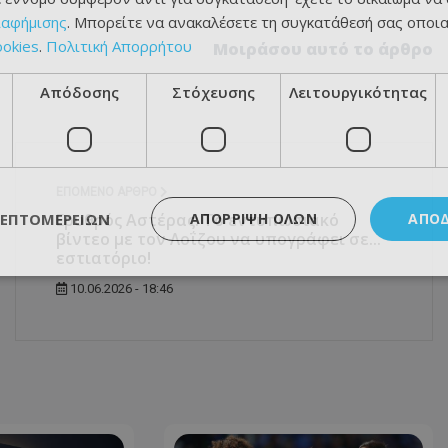
ιαφήμισης
. Μπορείτε να ανακαλέσετε τη συγκατάθεσή σας οποι
ookies
.
Πολιτική Απορρήτου
Μοιράσου αυτό το άρθρο
Απόδοσης
Στόχευσης
Λειτουργικότητας
ΕΠΌΜΕΝΟ ΆΡΘΡΟ
ΛΕΠΤΟΜΕΡΕΙΏΝ
ΑΠΌΡΡΙΨΗ ΌΛΩΝ
ΑΠΟ
Ερυθρός Αστέρας: Το εντυπωσιακό
βίντεο με τον Λοΐζου να υπογράφει σε...
εστιατόριο!
10.06.2026 - 18:46