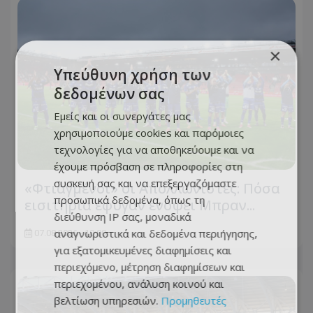
×
Υπεύθυνη χρήση των
δεδομένων σας
Εμείς και οι συνεργάτες μας
χρησιμοποιούμε cookies και παρόμοιες
τεχνολογίες για να αποθηκεύουμε και να
έχουμε πρόσβαση σε πληροφορίες στη
συσκευή σας και να επεξεργαζόμαστε
«Φτιαγμένοι» οι Απολλωνίστες: Πόσα
προσωπικά δεδομένα, όπως τη
εισιτήρια έφυγαν ενόψει Μπραν...
διεύθυνση IP σας, μοναδικά
αναγνωριστικά και δεδομένα περιήγησης,
07.08.2026 - 10:00
για εξατομικευμένες διαφημίσεις και
περιεχόμενο, μέτρηση διαφημίσεων και
περιεχομένου, ανάλυση κοινού και
βελτίωση υπηρεσιών.
Προμηθευτές