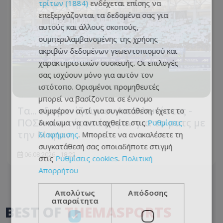
τρίτων (1884)
ενδέχεται επίσης να
επεξεργάζονται τα δεδομένα σας για
αυτούς και άλλους σκοπούς,
συμπεριλαμβανομένης της χρήσης
ακριβών δεδομένων γεωεντοπισμού και
χαρακτηριστικών συσκευής. Οι επιλογές
σας ισχύουν μόνο για αυτόν τον
ιστότοπο. Ορισμένοι προμηθευτές
μπορεί να βασίζονται σε έννομο
Τα... εξαφανίζουν οι Απολλωνίστες -
συμφέρον αντί για συγκατάθεση· έχετε το
ΠΟΣΑ εισιτήρια έφυγαν για το ματς με
δικαίωμα να αντιταχθείτε στις
Ρυθμίσεις
την Μπραν
διαφήμισης
. Μπορείτε να ανακαλέσετε τη
συγκατάθεσή σας οποιαδήποτε στιγμή
06.08.2026 - 18:22
στις
Ρυθμίσεις cookies
.
Πολιτική
Απορρήτου
Απολύτως
Απόδοσης
απαραίτητα
BEST OF
THEMASPORTS