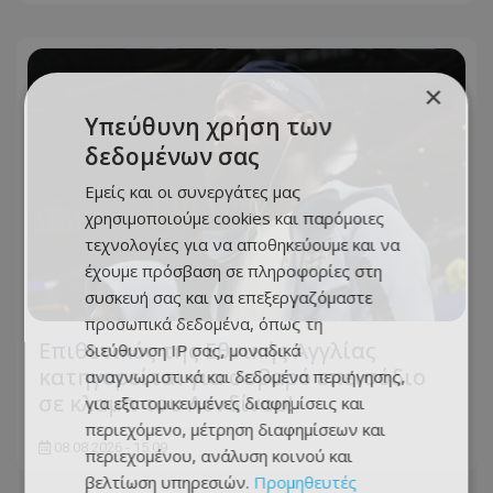
×
Υπεύθυνη χρήση των
δεδομένων σας
Εμείς και οι συνεργάτες μας
χρησιμοποιούμε cookies και παρόμοιες
τεχνολογίες για να αποθηκεύουμε και να
έχουμε πρόσβαση σε πληροφορίες στη
συσκευή σας και να επεξεργαζόμαστε
προσωπικά δεδομένα, όπως τη
Επιθετικός της Εθνικής Αγγλίας
διεύθυνση IP σας, μοναδικά
κατηγορείται για σοβαρό επεισόδιο
αναγνωριστικά και δεδομένα περιήγησης,
σε κλαμπ του Λονδίνου!
για εξατομικευμένες διαφημίσεις και
περιεχόμενο, μέτρηση διαφημίσεων και
08.08.2026 - 15:09
περιεχομένου, ανάλυση κοινού και
βελτίωση υπηρεσιών.
Προμηθευτές