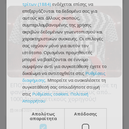
τρίτων (1884)
ενδέχεται επίσης να
επεξεργάζονται τα δεδομένα σας για
αυτούς και άλλους σκοπούς,
συμπεριλαμβανομένης της χρήσης
ακριβών δεδομένων γεωεντοπισμού και
χαρακτηριστικών συσκευής. Οι επιλογές
σας ισχύουν μόνο για αυτόν τον
ιστότοπο. Ορισμένοι προμηθευτές
μπορεί να βασίζονται σε έννομο
συμφέρον αντί για συγκατάθεση· έχετε το
δικαίωμα να αντιταχθείτε στις
Ρυθμίσεις
διαφήμισης
. Μπορείτε να ανακαλέσετε τη
ΕΠΟΣ: Ποδοσφαιρική ομάδα γέμισε τη
συγκατάθεσή σας οποιαδήποτε στιγμή
φανέλα της με περισσότερους από...
στις
Ρυθμίσεις cookies
.
Πολιτική
1000 διαφορετικούς χορηγούς!
Απορρήτου
08.08.2026 - 14:00
Απολύτως
Απόδοσης
απαραίτητα