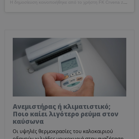
Η δημοσίευση κοινοποιήθηκε από το χρήστη FK Crvena zvezda (@crvenazvezdafk)
Ανεμιστήρας ή κλιματιστικό;
Ποιο καίει λιγότερο ρεύμα στον
καύσωνα
Οι υψηλές θερμοκρασίες του καλοκαιριού
οδηγούν χιλιάδες νοικοκυριά στην αναζήτηση