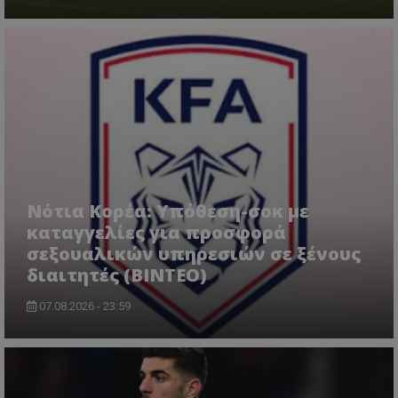
Νότια Κορέα: Υπόθεση-σοκ με
καταγγελίες για προσφορά
σεξουαλικών υπηρεσιών σε ξένους
διαιτητές (BINTEO)
07.08.2026 - 23:59