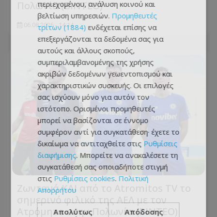
περιεχομένου, ανάλυση κοινού και
Πολωνία (ΒΙΝΤΕΟ)
βελτίωση υπηρεσιών.
Προμηθευτές
06.08.2026 - 14:14
τρίτων (1884)
ενδέχεται επίσης να
επεξεργάζονται τα δεδομένα σας για
αυτούς και άλλους σκοπούς,
συμπεριλαμβανομένης της χρήσης
ακριβών δεδομένων γεωεντοπισμού και
χαρακτηριστικών συσκευής. Οι επιλογές
σας ισχύουν μόνο για αυτόν τον
ιστότοπο. Ορισμένοι προμηθευτές
μπορεί να βασίζονται σε έννομο
συμφέρον αντί για συγκατάθεση· έχετε το
δικαίωμα να αντιταχθείτε στις
Ρυθμίσεις
διαφήμισης
. Μπορείτε να ανακαλέσετε τη
συγκατάθεσή σας οποιαδήποτε στιγμή
στις
Ρυθμίσεις cookies
.
Πολιτική
Ζωντανά ΚΑΙ από το Atromitos TV το
Απορρήτου
σημερινό φιλικό της ΑΕΛ με τον
Ατρόμητο στην Πολωνία (ΒΙΝΤΕΟ)
Απολύτως
Απόδοσης