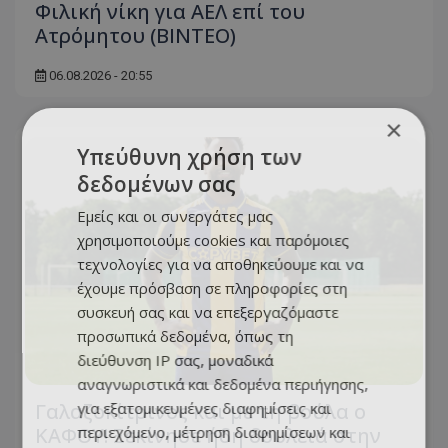
Φιλική νίκη για ΑΕΛ επί του
Ατρόμητου (BINTEO)
06.08.2026 - 20:55
×
Υπεύθυνη χρήση των
δεδομένων σας
Εμείς και οι συνεργάτες μας
χρησιμοποιούμε cookies και παρόμοιες
τεχνολογίες για να αποθηκεύουμε και να
έχουμε πρόσβαση σε πληροφορίες στη
συσκευή σας και να επεξεργαζόμαστε
προσωπικά δεδομένα, όπως τη
διεύθυνση IP σας, μοναδικά
αναγνωριστικά και δεδομένα περιήγησης,
για εξατομικευμένες διαφημίσεις και
Γαλαζοκίτρινος και με τη βούλα ο
περιεχόμενο, μέτρηση διαφημίσεων και
ΚΑΦΟΥ! Ξεκίνησε ήδη δουλειά στην