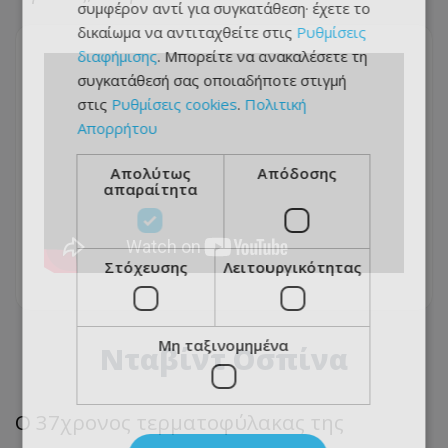
συμφέρον αντί για συγκατάθεση· έχετε το
δικαίωμα να αντιταχθείτε στις
Ρυθμίσεις
διαφήμισης
. Μπορείτε να ανακαλέσετε τη
συγκατάθεσή σας οποιαδήποτε στιγμή
στις
Ρυθμίσεις cookies
.
Πολιτική
Απορρήτου
Απολύτως
Απόδοσης
απαραίτητα
Στόχευσης
Λειτουργικότητας
Μη ταξινομημένα
Νταβίντ Οσπίνα
Ο 37χρονος τερματοφύλακας της