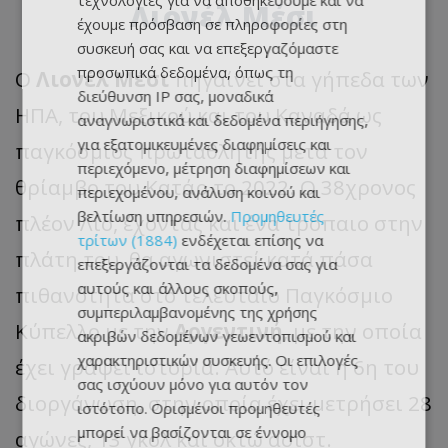
τεχνολογίες για να αποθηκεύουμε και να
Λιονέλ Μέσι
έχουμε πρόσβαση σε πληροφορίες στη
συσκευή σας και να επεξεργαζόμαστε
προσωπικά δεδομένα, όπως τη
Ο
Λιονέλ Μέσι
πηγαίνει στα γήπεδα των
διεύθυνση IP σας, μοναδικά
ΗΠΑ, του Μεξικού και του Καναδά ως
αναγνωριστικά και δεδομένα περιήγησης,
για εξατομικευμένες διαφημίσεις και
παγκόσμιος πρωταθλητής μετά τον
περιεχόμενο, μέτρηση διαφημίσεων και
θρίαμβο του Κατάρ το 2022. Ο 38χρονος
περιεχομένου, ανάλυση κοινού και
βελτίωση υπηρεσιών.
Προμηθευτές
πλέον Λίο, έχοντας και ένα τρόπαιο στην
τρίτων (1884)
ενδέχεται επίσης να
πλάτη του, θα αγωνιστεί κατά πάσα
επεξεργάζονται τα δεδομένα σας για
αυτούς και άλλους σκοπούς,
πιθανότητα στο τελευταίο Παγκόσμιο
συμπεριλαμβανομένης της χρήσης
Κύπελλο με την
Αργεντινή
, με την οποία
ακριβών δεδομένων γεωεντοπισμού και
χαρακτηριστικών συσκευής. Οι επιλογές
έχει γράψει ιστορία. Αυτό είναι η 6η του
σας ισχύουν μόνο για αυτόν τον
διοργάνωση, στην οποία έχει μετρήσει 28
ιστότοπο. Ορισμένοι προμηθευτές
μπορεί να βασίζονται σε έννομο
αγώνες, 13 γκολ και οκτώ ασίστ.