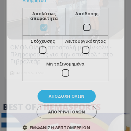
Απορρήτου
Απολύτως
Απόδοσης
απαραίτητα
Στόχευσης
Λειτουργικότητας
ΟΜΟΝΟΙΑ: Η αποστολή με Λίνκολν -
Πληροφορίες για την αποστολή στο
Γιβραλτάρ
Μη ταξινομημένα
04.08.2026 - 16:23
ΑΠΟΔΟΧΉ ΌΛΩΝ
BEST OF
THEMASPORTS
ΑΠΌΡΡΙΨΗ ΌΛΩΝ
ΕΜΦΆΝΙΣΗ ΛΕΠΤΟΜΕΡΕΙΏΝ