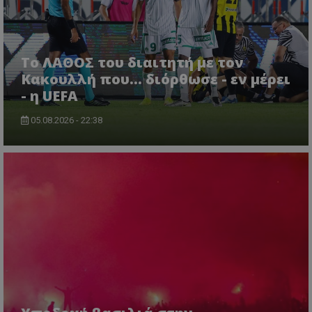
Το ΛΑΘΟΣ του διαιτητή με τον
Κακουλλή που... διόρθωσε - εν μέρει
- η UEFA
05.08.2026 - 22:38