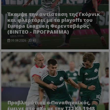
Έκαμψε την αντίσταση της Γκόρνικ
και φλερτάρει με τα playoffs του
Europa League η Φερεντσβάρος
(ΒΙΝΤΕΟ - ΠΡΟΓΡΑΜΜΑ)
05.08.2026 - 23:45
Προβλημάτισε ο Παναθηναϊκός,
έμεινε στο «Χ» με την ΤΣΣΚΑ 1948