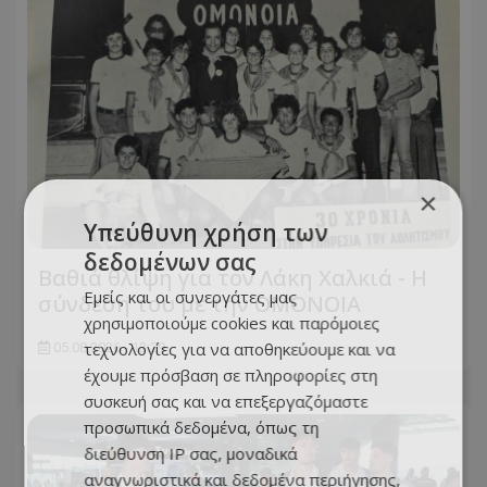
×
Υπεύθυνη χρήση των
δεδομένων σας
Βαθιά θλίψη για τον Λάκη Χαλκιά - Η
Εμείς και οι συνεργάτες μας
σύνδεση του με την ΟΜΟΝΟΙΑ
χρησιμοποιούμε cookies και παρόμοιες
τεχνολογίες για να αποθηκεύουμε και να
05.08.2026 - 13:29
έχουμε πρόσβαση σε πληροφορίες στη
συσκευή σας και να επεξεργαζόμαστε
προσωπικά δεδομένα, όπως τη
διεύθυνση IP σας, μοναδικά
αναγνωριστικά και δεδομένα περιήγησης,