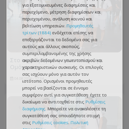
για εξατομικευμένες διαφημίσεις και
περιεχόμενο, μέτρηση διαφημίσεων και
περιεχομένου, ανάλυση κοινού και
βελτίωση υπηρεσιών.
Προμηθευτές
τρίτων (1884)
ενδέχεται επίσης να
επεξεργάζονται τα δεδομένα σας για
αυτούς και άλλους σκοπούς,
συμπεριλαμβανομένης της χρήσης
Στο αεροδρόμιο η αποστολή της
ακριβών δεδομένων γεωεντοπισμού και
Ομόνοιας
χαρακτηριστικών συσκευής. Οι επιλογές
σας ισχύουν μόνο για αυτόν τον
04.08.2026 - 17:34
ιστότοπο. Ορισμένοι προμηθευτές
μπορεί να βασίζονται σε έννομο
συμφέρον αντί για συγκατάθεση· έχετε το
δικαίωμα να αντιταχθείτε στις
Ρυθμίσεις
διαφήμισης
. Μπορείτε να ανακαλέσετε τη
συγκατάθεσή σας οποιαδήποτε στιγμή
στις
Ρυθμίσεις cookies
.
Πολιτική