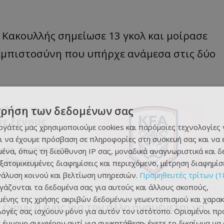
ο Κακουλλής σημείωσε 13 γκολ και μοίρασε
εμπιστοσύνη που υπήρχε ανάμεσα στις δύο
ελίες για
χρήση των δεδομένων σας
ε ξένους
εργάτες μας χρησιμοποιούμε cookies και παρόμοιες τεχνολογίες 
ι να έχουμε πρόσβαση σε πληροφορίες στη συσκευή σας και να
ρέα, με επίκεντρο
ένα, όπως τη διεύθυνση IP σας, μοναδικά αναγνωριστικά και 
 διαιτητές.
εξατομικευμένες διαφημίσεις και περιεχόμενο, μέτρηση διαφημίσ
νάλυση κοινού και βελτίωση υπηρεσιών.
Προμηθευτές τρίτων (1
ργάζονται τα δεδομένα σας για αυτούς και άλλους σκοπούς,
ένης της χρήσης ακριβών δεδομένων γεωεντοπισμού και χαρακ
έχουν ο ένας για τον άλλο αναμένεται να
ιλογές σας ισχύουν μόνο για αυτόν τον ιστότοπο. Ορισμένοι πρ
 έννομο συμφέρον αντί για συγκατάθεση· έχετε το δικαίωμα να