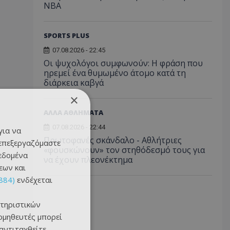
NBA
SPORTS PLUS
07.08.2026 - 22:45
Οι ψυχολόγοι συμφωνούν: Η φράση που
ηρεμεί ένα θυμωμένο άτομο κατά τη
διάρκεια καβγά
×
ΑΛΛΑ ΑΘΛΗΜΑΤΑ
07.08.2026 - 22:44
για να
Πρωτοφανές σκάνδαλο - Aθλήτριες
 επεξεργαζόμαστε
«φουσκώνουν» τον στηθόδεσμό τους για
δεδομένα
να έχουν πλεονέκτημα
εων και
884)
ενδέχεται
τηριστικών
ομηθευτές μπορεί
 αντιταχθείτε