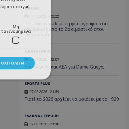
αδήποτε στιγμή
ΔΙΕΘΝΗ
07.08.2026 - 22:22
Το... throwback με τη φωτογραφία του
Μη
Ντιομαντέ από το δοκιμαστικό στον
ταξινομημένα
Ολυμπιακό
Α ΚΑΤΗΓΟΡΙΑ
07.08.2026 - 22:07
ΔΟΧΉ ΌΛΩΝ
Απόλλωνας και ΑΕΛ για Dame Gueye;
SPORTS PLUS
07.08.2026 - 21:59
Γιατί το 2026 αρχίζει να μοιάζει με το 1929
ΕΛΛΑΔΑ / ΕΥΡΩΠΗ
07.08.2026 - 21:36