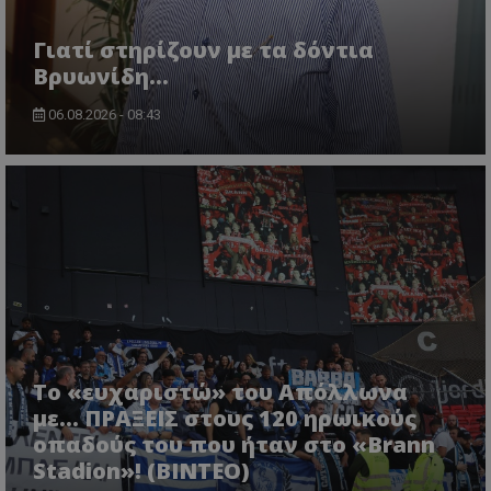
Γιατί στηρίζουν με τα δόντια
Βρυωνίδη…
06.08.2026 - 08:43
Το «ευχαριστώ» του Απόλλωνα
με... ΠΡΑΞΕΙΣ στους 120 ηρωικούς
οπαδούς του που ήταν στο «Brann
Stadion»! (ΒΙΝΤΕΟ)