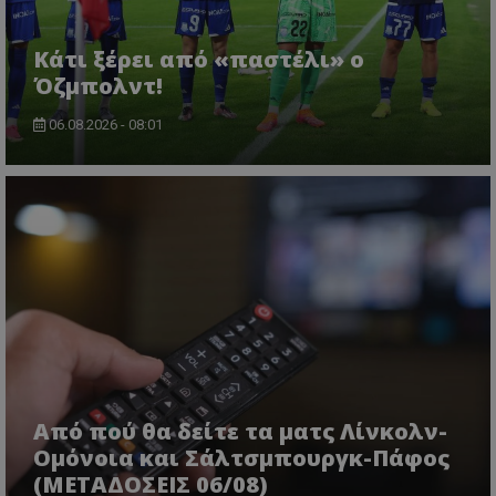
Κάτι ξέρει από «παστέλι» ο
Όζμπολντ!
06.08.2026 - 08:01
Από πού θα δείτε τα ματς Λίνκολν-
Ομόνοια και Σάλτσμπουργκ-Πάφος
(ΜΕΤΑΔΟΣΕΙΣ 06/08)