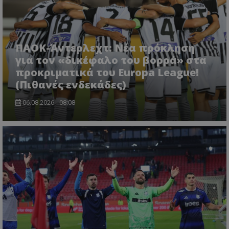
ΠΑΟΚ-Άντερλεχτ: Νέα πρόκληση
για τον «δικέφαλο του βορρά» στα
προκριματικά του Europa League!
(Πιθανές ενδεκάδες)
06.08.2026 - 08:08