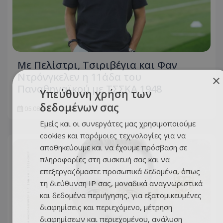
Με Πελίστρι, Τσιριβέγια και Φαν
Ντρόνγκελεν η 11άδα του
×
Παναθηναϊκού με ΤΣΣΚΑ 1948
Υπεύθυνη χρήση των
δεδομένων σας
05.08.2026 - 20:31
Εμείς και οι συνεργάτες μας χρησιμοποιούμε
cookies και παρόμοιες τεχνολογίες για να
αποθηκεύουμε και να έχουμε πρόσβαση σε
πληροφορίες στη συσκευή σας και να
επεξεργαζόμαστε προσωπικά δεδομένα, όπως
τη διεύθυνση IP σας, μοναδικά αναγνωριστικά
και δεδομένα περιήγησης, για εξατομικευμένες
διαφημίσεις και περιεχόμενο, μέτρηση
διαφημίσεων και περιεχομένου, ανάλυση