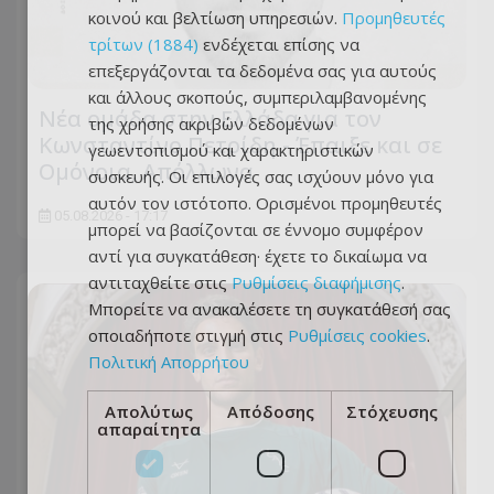
κοινού και βελτίωση υπηρεσιών.
Προμηθευτές
τρίτων (1884)
ενδέχεται επίσης να
επεξεργάζονται τα δεδομένα σας για αυτούς
και άλλους σκοπούς, συμπεριλαμβανομένης
Νέα ομάδα στην Ελλάδα για τον
της χρήσης ακριβών δεδομένων
Κωνσταντίνο Πετρίδη - Έπαιξε και σε
γεωεντοπισμού και χαρακτηριστικών
Ομόνοια, Απόλλωνα
συσκευής. Οι επιλογές σας ισχύουν μόνο για
αυτόν τον ιστότοπο. Ορισμένοι προμηθευτές
05.08.2026 - 17:17
μπορεί να βασίζονται σε έννομο συμφέρον
αντί για συγκατάθεση· έχετε το δικαίωμα να
αντιταχθείτε στις
Ρυθμίσεις διαφήμισης
.
Μπορείτε να ανακαλέσετε τη συγκατάθεσή σας
οποιαδήποτε στιγμή στις
Ρυθμίσεις cookies
.
Πολιτική Απορρήτου
Απολύτως
Απόδοσης
Στόχευσης
απαραίτητα