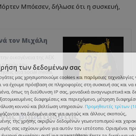
 Μόρτεν Μπόεσεν, δήλωσε ότι η συσκευή,
χνά τον Μιχάλη
ην οικογένεια της ΑΕΚ
α τιμούν τον
χρήση των δεδομένων σας
σεις στα social media.
εργάτες μας χρησιμοποιούμε cookies και παρόμοιες τεχνολογίες 
ι να έχουμε πρόσβαση σε πληροφορίες στη συσκευή σας και να
ένα, όπως τη διεύθυνση IP σας, μοναδικά αναγνωριστικά και 
εξατομικευμένες διαφημίσεις και περιεχόμενο, μέτρηση διαφημίσ
νάλυση κοινού και βελτίωση υπηρεσιών.
Προμηθευτές τρίτων (1
ένας βηματοδότης
ργάζονται τα δεδομένα σας για αυτούς και άλλους σκοπούς,
ένης της χρήσης ακριβών δεδομένων γεωεντοπισμού και χαρακ
ιλογές σας ισχύουν μόνο για αυτόν τον ιστότοπο. Ορισμένοι πρ
υ σώζει ζωές, καθώς
ανιχνεύει
 έννομο συμφέρον αντί για συγκατάθεση· έχετε το δικαίωμα να