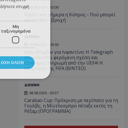
αδήποτε στιγμή
08.08.2026 - 10:00
Καμίνι και σήμερα η Κύπρος - Πού μπορεί
να «σκάσει» βροχή
Μη
ταξινομημένα
ΔΙΕΘΝΗ
08.08.2026 - 09:50
Νέα «βόμβα» για Ινφαντίνο: Η Telegraph
αποκαλύπτει φερόμενη σχέση και
ΔΟΧΉ ΌΛΩΝ
εξαψήφια πληρωμή από την UEFA! Η
απάντηση της FIFA (ΒΙΝΤΕΟ)
ΔΙΕΘΝΗ
08.08.2026 - 09:37
Carabao Cup: Πρόκριση με περίπατο για τη
Γουλβς, η Μίντλεσμπρο πέταξε εκτός τη
Ρέξαμ (ΠΡΟΓΡΑΜΜΑ)