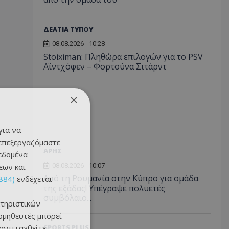
ΔΕΛΤΙΑ ΤΥΠΟΥ
08.08.2026 - 10:28
Stoiximan: Πληθώρα επιλογών για το PSV
Αϊντχόφεν – Φορτούνα Σιτάρντ
×
για να
 επεξεργαζόμαστε
ΑΡΗΣ
δεδομένα
εων και
08.08.2026 - 10:07
Από τη Ρουμανία στην Κύπρο για ομάδα
884)
ενδέχεται
της εξάδας! Υπέγραψε πολυετές
συμβόλαιο...
τηριστικών
ομηθευτές μπορεί
 αντιταχθείτε
SPORTS PLUS